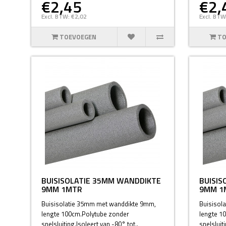
€2,45
€2,
Excl. BTW: €2,02
Excl. BTW
TOEVOEGEN
TO
BUISISOLATIE 35MM WANDDIKTE
BUISIS
9MM 1MTR
9MM 1
Buisisolatie 35mm met wanddikte 9mm,
Buisisol
lengte 100cm.Polytube zonder
lengte 1
snelsluiting.Isoleert van -80° tot..
snelsluiti