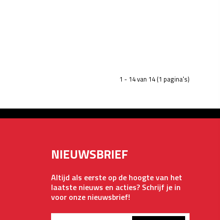
1 - 14 van 14 (1 pagina's)
NIEUWSBRIEF
Altijd als eerste op de hoogte van het
laatste nieuws en acties? Schrijf je in
voor onze nieuwsbrief!