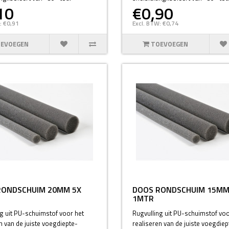
10
€0,90
: €0,91
Excl. BTW: €0,74
EVOEGEN
TOEVOEGEN
RONDSCHUIM 20MM 5X
DOOS RONDSCHUIM 15MM
1MTR
g uit PU-schuimstof voor het
Rugvulling uit PU-schuimstof voo
n van de juiste voegdiepte-
realiseren van de juiste voegdiep