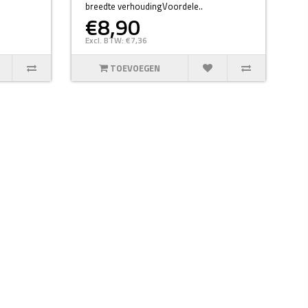
breedte verhoudingVoordele..
€8,90
Excl. BTW: €7,36
TOEVOEGEN