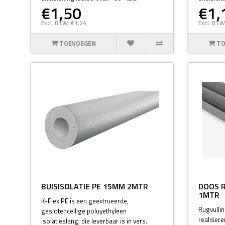
€1,50
€1,
Excl. BTW: €1,24
Excl. BTW
TOEVOEGEN
TO
BUISISOLATIE PE 15MM 2MTR
DOOS 
1MTR
K-Flex PE is een geextrueerde,
Rugvullin
geslotencellige poluyethyleen
realisere
isolatieslang, die leverbaar is in vers..