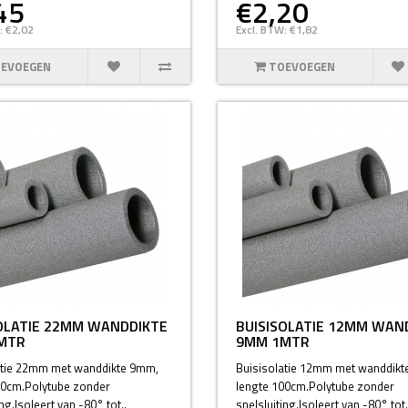
45
€2,20
: €2,02
Excl. BTW: €1,82
EVOEGEN
TOEVOEGEN
OLATIE 22MM WANDDIKTE
BUISISOLATIE 12MM WAN
MTR
9MM 1MTR
atie 22mm met wanddikte 9mm,
Buisisolatie 12mm met wanddik
00cm.Polytube zonder
lengte 100cm.Polytube zonder
ng.Isoleert van -80° tot..
snelsluiting.Isoleert van -80° tot.