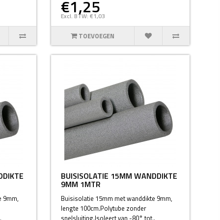
€1,25
Excl. BTW: €1,03
TOEVOEGEN
DDIKTE
BUISISOLATIE 15MM WANDDIKTE
9MM 1MTR
te 9mm,
Buisisolatie 15mm met wanddikte 9mm,
lengte 100cm.Polytube zonder
.
snelsluiting.Isoleert van -80° tot..