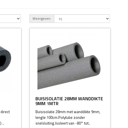
Weergeven:
BUISISOLATIE 28MM WANDDIKTE
9MM 1MTR
direct
Buisisolatie 28mm met wanddikte 9mm,
lengte 100cm.Polytube zonder
 ..
snelsluiting.Isoleert van -80° tot..