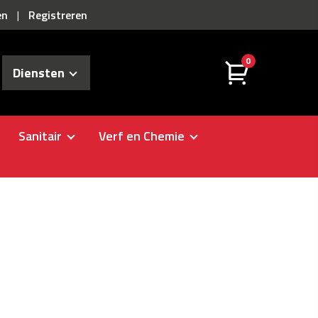
en
Registreren
|
0
Diensten
Sanitair
Verf en Chemie