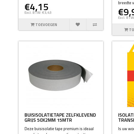
€4,15
breedte 
€9,
Excl. BTW: €3,43
Excl. BTW
TOEVOEGEN
TO
BUISISOLATIETAPE ZELFKLEVEND
ISOLAT
GRIJS 50X2MM 15MTR
TRANS
Deze buisisolatie tape premium is ideaal
Is uw won