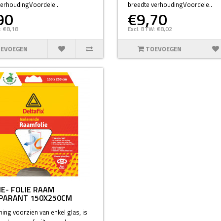
verhoudingVoordele..
breedte verhoudingVoordele..
90
€9,70
: €8,18
Excl. BTW: €8,02
EVOEGEN
TOEVOEGEN
IE- FOLIE RAAM
PARANT 150X250CM
ing voorzien van enkel glas, is