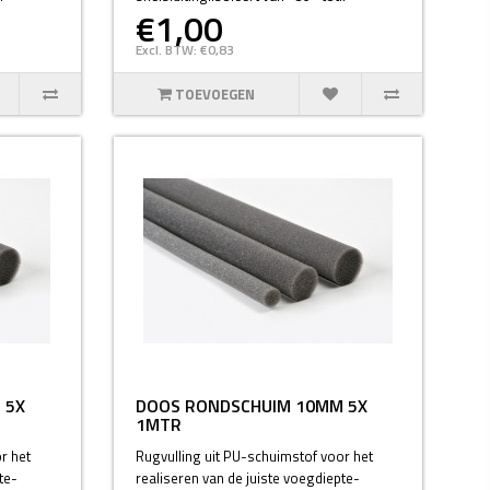
€1,00
Excl. BTW: €0,83
TOEVOEGEN
 5X
DOOS RONDSCHUIM 10MM 5X
1MTR
r het
Rugvulling uit PU-schuimstof voor het
te-
realiseren van de juiste voegdiepte-