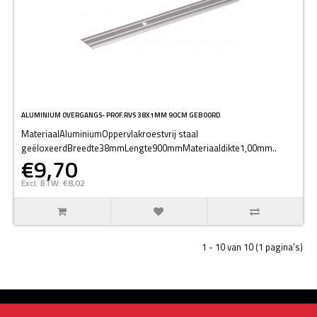
ALUMINIUM OVERGANGS- PROF.RVS 38X1MM 90CM GEBOORD
MateriaalAluminiumOppervlakroestvrij staal
geëloxeerdBreedte38mmLengte900mmMateriaaldikte1,00mm..
€9,70
Excl. BTW: €8,02
1 - 10 van 10 (1 pagina's)