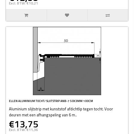
Excl. BTW: €10,21
ELLEN ALUMINIUM TOCHT/ SLIJTSTRIP ANB-7 50X3MM 100CM
Aluminium slijtstrip met kunststof afdichtlip tegen tocht. Voor
deuren met een afhangspeling van 6 m..
€13,75
Excl. BTW: €11,36