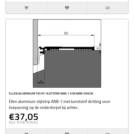
ELLEN ALUMINIUM TOCHT/ SLIJTSTRIP ANB-7 50X3MM 300CM
Ellen aluminium slijtstrip ANB-7 met kunststof dichting voor
toepassing op de onderdorpel bij achter..
€37,05
Excl. BTW: €30,62