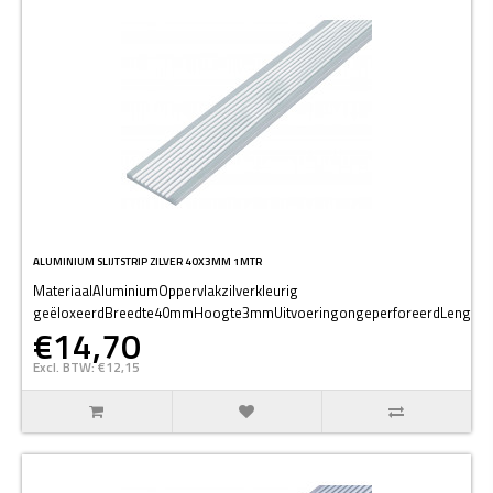
ALUMINIUM SLIJTSTRIP ZILVER 40X3MM 1MTR
MateriaalAluminiumOppervlakzilverkleurig
geëloxeerdBreedte40mmHoogte3mmUitvoeringongeperforeerdLengt..
€14,70
Excl. BTW: €12,15