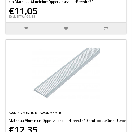
cm.MateriaalAluminiumOppervlaknatuurBreedte30m..
€11,05
Excl. BTW: €9,13
ALUMINIUM SLIJTSTRIP 40X3MM 1MTR
MateriaalAluminiumOppervlaknatuurBreedte40mmHoogte3mmUitvoerin
€12,35