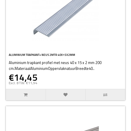
ALUMINIUM TRAPKANT+ NEUS 2MTR 40X15X2MM
Aluminium trapkant profiel met neus 40 x 15 x 2 mm 200
cm.MateriaalAluminiumOppervlaknatuurBreedte40..
€14,45
Excl. BTW: €11,94