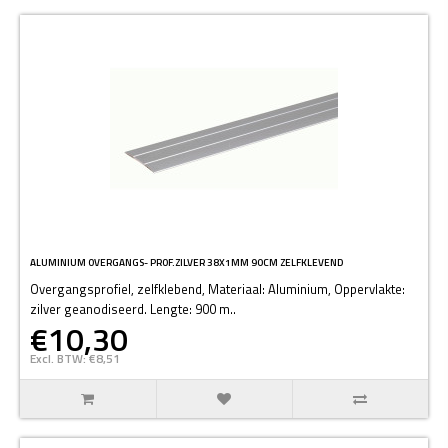
ALUMINIUM OVERGANGS- PROF.ZILVER 38X1MM 90CM ZELFKLEVEND
Overgangsprofiel, zelfklebend, Materiaal: Aluminium, Oppervlakte:
zilver geanodiseerd. Lengte: 900 m..
€10,30
Excl. BTW: €8,51