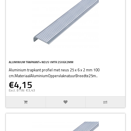
ALUMINIUM TRAPKANT+ NEUS 1MTR 25X6X2MM
Aluminium trapkant profiel met neus 25 x 6 x 2 mm 100
cm.MateriaalAluminiumOppervlaknatuurBreedte25m..
€4,15
Excl. BTW: €3,43