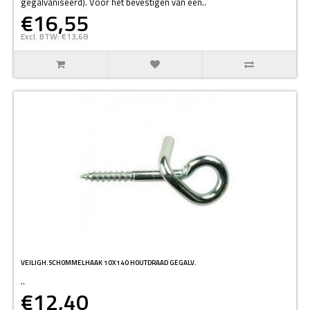
gegalvaniseerd). Voor het bevestigen van een..
€16,55
Excl. BTW: €13,68
VEILIGH.SCHOMMELHAAK 10X140 HOUTDRAAD GEGALV.
..
€12,40