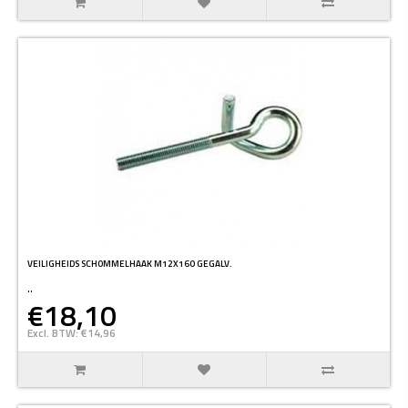
VEILIGHEIDS SCHOMMELHAAK M12X160 GEGALV.
..
€18,10
Excl. BTW: €14,96