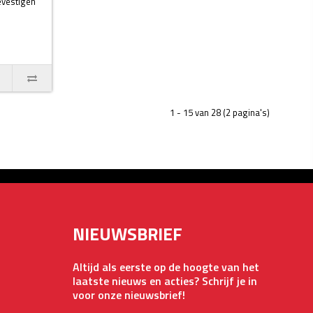
evestigen
1 - 15 van 28 (2 pagina's)
NIEUWSBRIEF
Altijd als eerste op de hoogte van het
laatste nieuws en acties? Schrijf je in
voor onze nieuwsbrief!