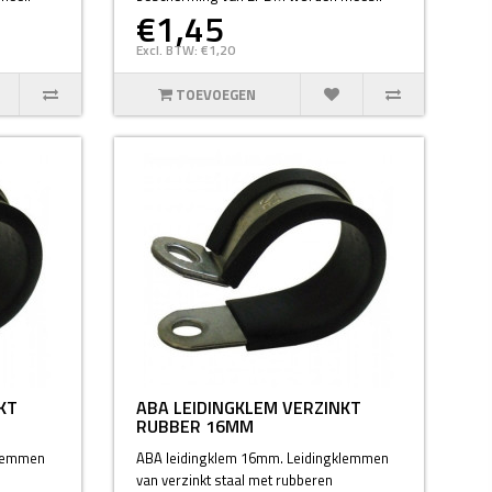
€1,45
Excl. BTW: €1,20
TOEVOEGEN
KT
ABA LEIDINGKLEM VERZINKT
RUBBER 16MM
klemmen
ABA leidingklem 16mm. Leidingklemmen
van verzinkt staal met rubberen