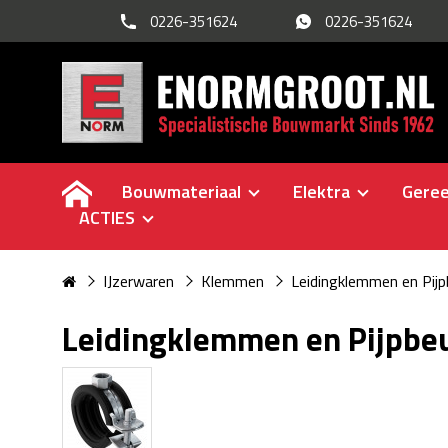
0226-351624
0226-351624
Bouwmateriaal
Elektra
Gere
ACTIES
IJzerwaren
Klemmen
Leidingklemmen en Pij
Leidingklemmen en Pijpbe