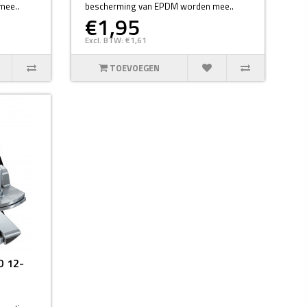
mee..
bescherming van EPDM worden mee..
€1,95
Excl. BTW: €1,61
TOEVOEGEN
D 12-