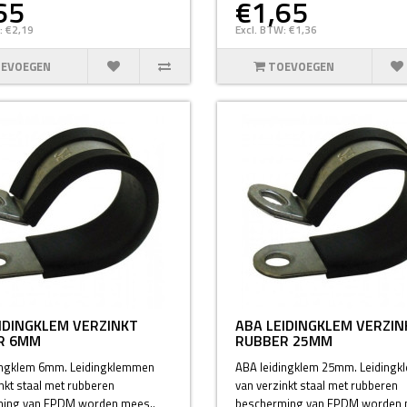
65
€1,65
: €2,19
Excl. BTW: €1,36
EVOEGEN
TOEVOEGEN
IDINGKLEM VERZINKT
ABA LEIDINGKLEM VERZIN
R 6MM
RUBBER 25MM
ingklem 6mm. Leidingklemmen
ABA leidingklem 25mm. Leiding
nkt staal met rubberen
van verzinkt staal met rubberen
ing van EPDM worden mees..
bescherming van EPDM worden 