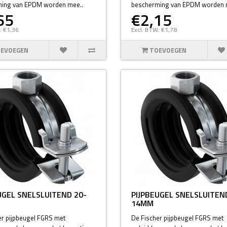
ing van EPDM worden mee..
bescherming van EPDM worden 
65
€2,15
: €1,36
Excl. BTW: €1,78
EVOEGEN
TOEVOEGEN
UGEL SNELSLUITEND 20-
PIJPBEUGEL SNELSLUITEN
14MM
er pijpbeugel FGRS met
De Fischer pijpbeugel FGRS met