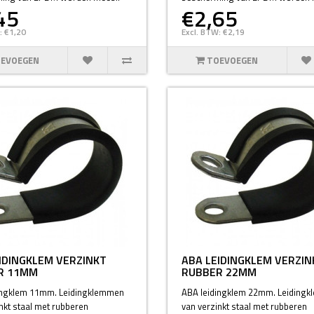
45
€2,65
: €1,20
Excl. BTW: €2,19
EVOEGEN
TOEVOEGEN
IDINGKLEM VERZINKT
ABA LEIDINGKLEM VERZIN
R 11MM
RUBBER 22MM
ingklem 11mm. Leidingklemmen
ABA leidingklem 22mm. Leiding
nkt staal met rubberen
van verzinkt staal met rubberen