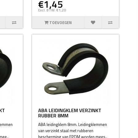
€1,45
Excl. BTW: €1,20
TOEVOEGEN
KT
ABA LEIDINGKLEM VERZINKT
RUBBER 8MM
klemmen
ABA leidingklem 8mm. Leidingklemmen
van verzinkt staal met rubberen
mee..
bescherming van EPDM worden mees..