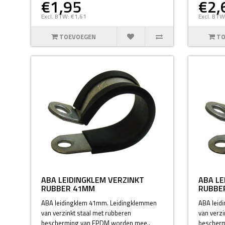
€1,95
€2,
Excl. BTW: €1,61
Excl. BTW
TOEVOEGEN
TO
ABA LEIDINGKLEM VERZINKT
ABA LE
RUBBER 41MM
RUBBE
ABA leidingklem 41mm. Leidingklemmen
ABA leid
van verzinkt staal met rubberen
van verzi
bescherming van EPDM worden mee..
bescherm