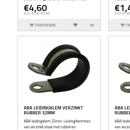
€4,60
€1,
Excl. BTW: €3,80
Excl. BTW
TOEVOEGEN
TO
ABA LEIDINGKLEM VERZINKT
ABA LE
RUBBER 32MM
RUBBE
ABA leidingklem 32mm. Leidingklemmen
ABA leid
van verzinkt staal met rubberen
van verzi