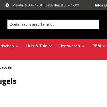
Inlogg
Ma-Vrij: 9:00 - 17:30 | Zaterdag: 9:00 - 17:00
edschap
Huis & Tuin
IJzerwaren
PBM
pbeugels
ugels