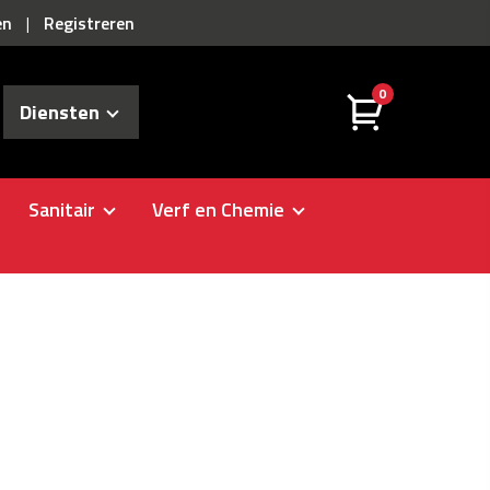
en
Registreren
|
0
Diensten
Sanitair
Verf en Chemie