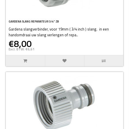
GARDENA SLANG REPARATEUR 3/4" ZB
Gardena slangverbinder, voor 19mm ( 3/4 inch ) slang. in een
handomdraai uw slang verlengen of repa..
€8,00
Excl. BTW: €6,61