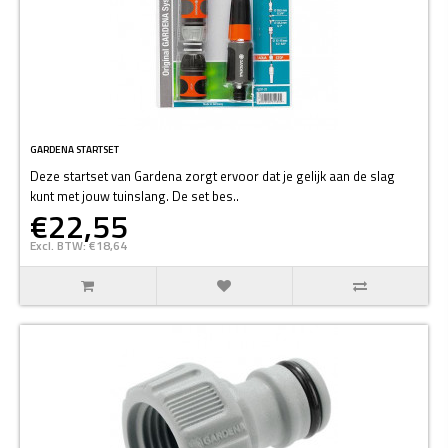
GARDENA STARTSET
Deze startset van Gardena zorgt ervoor dat je gelijk aan de slag
kunt met jouw tuinslang. De set bes..
€22,55
Excl. BTW: €18,64