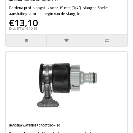
Gardena prof-slangstuk voor 19 mm (3/4")-slangen Snelle
aansluiting voor het begin van de slang; los..
€13,10
Excl. BTW: €10,83
GARDENA WATERDIEF GROOT 2907-20