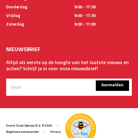
Donderdag
9:00 - 17:30
Vrijdag
9:00 - 17:30
Zaterdag
9:00 - 17:00
NIEUWSBRIEF
Altijd als eerste op de hoogte van het laatste nieuws en
acties? Schrijf je in voor onze nieuwsbrief!
Aanmelden
Enorm Groot Opmeer B.V. © 2026
-
Algemene voorwaarden
-
Privacy