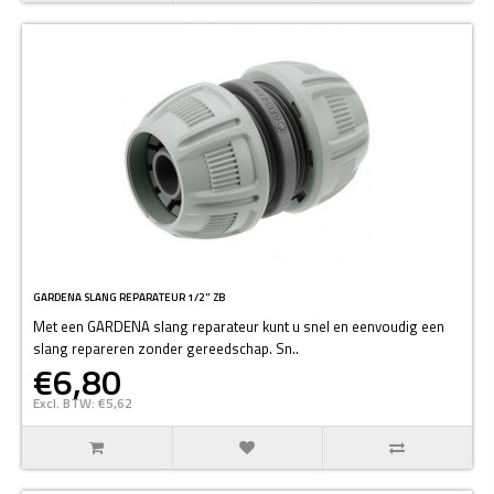
GARDENA SLANG REPARATEUR 1/2" ZB
Met een GARDENA slang reparateur kunt u snel en eenvoudig een
slang repareren zonder gereedschap. Sn..
€6,80
Excl. BTW: €5,62