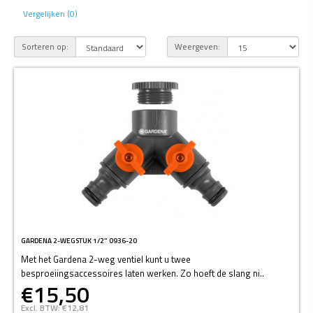
Vergelijken (0)
Sorteren op:
Weergeven:
GARDENA 2-WEGSTUK 1/2" 0936-20
Met het Gardena 2-weg ventiel kunt u twee
besproeiingsaccessoires laten werken. Zo hoeft de slang ni..
€15,50
Excl. BTW: €12,81