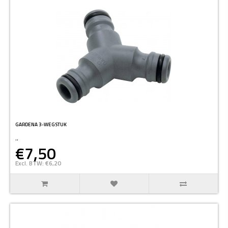
GARDENA 3-WEGSTUK
..
€7,50
Excl. BTW: €6,20