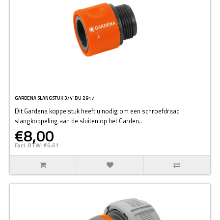
GARDENA SLANGSTUK 3/4"BU 2917
Dit Gardena koppelstuk heeft u nodig om een schroefdraad
slangkoppeling aan de sluiten op het Garden..
€8,00
Excl. BTW: €6,61