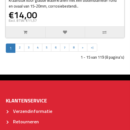
Kraanstuk voor gladde waterkranen met een buitendiameter rond
en ovaal van 15-20mm, corrosiebestendi..
€14,00
Excl. BTW: €11,57
1
2
3
4
5
6
7
8
>
>|
1 - 15 van 119 (8 pagina's)
KLANTENSERVICE
Verzendinformatie
Retourneren