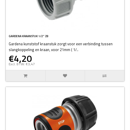
GARDENA KRAANSTUK 1/2" ZB
Gardena kunststof kraanstuk zorgt voor een verbinding tussen
slangkoppeling en kraan, voor 21mm ( 1/..
€4,20
Excl. BTW: €3,47