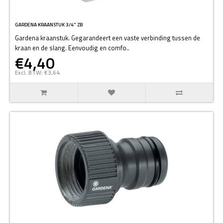
GARDENA KRAANSTUK 3/4" ZB
Gardena kraanstuk. Gegarandeert een vaste verbinding tussen de
kraan en de slang. Eenvoudig en comfo..
€4,40
Excl. BTW: €3,64