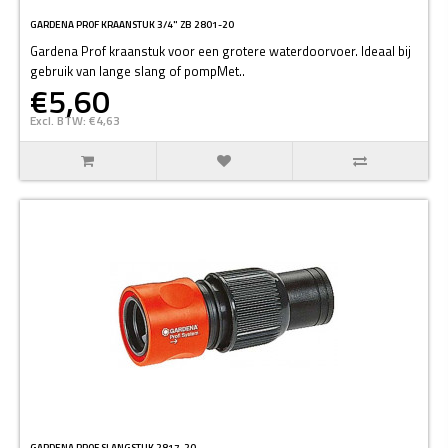
GARDENA PROF KRAANSTUK 3/4" ZB 2801-20
Gardena Prof kraanstuk voor een grotere waterdoorvoer. Ideaal bij
gebruik van lange slang of pompMet..
€5,60
Excl. BTW: €4,63
GARDENA PROF SLANGSTUK 2817-20