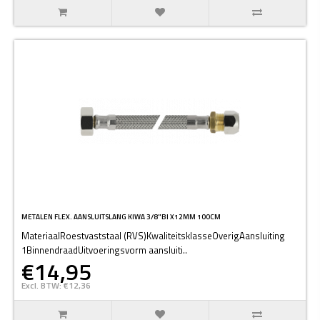
METALEN FLEX. AANSLUITSLANG KIWA 3/8"BI X12MM 100CM
MateriaalRoestvaststaal (RVS)KwaliteitsklasseOverigAansluiting
1BinnendraadUitvoeringsvorm aansluiti..
€14,95
Excl. BTW: €12,36