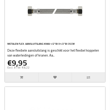
METALEN FLEX. AANSLUITSLANG KIWA 1/2"BI X1/2"BI 35CM
Deze flexibele aansluitslang is geschikt voor het flexibel koppelen
van waterleidingen of kranen. Aa..
€9,95
Excl. BTW: €8,22