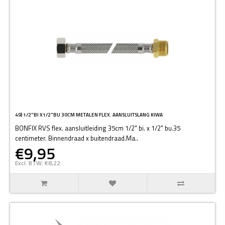
49) 1/2"BI X1/2"BU 30CM METALEN FLEX. AANSLUITSLANG KIWA
BONFIX RVS flex. aansluitleiding 35cm 1/2" bi. x 1/2" bu.35
centimeter. Binnendraad x buitendraad.Ma..
€9,95
Excl. BTW: €8,22