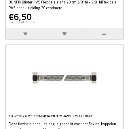
BONFIX Blister RVS Flexibele slang 20 cm 3/8" bi x 3/8" biFlexibele
RVS aansluitleiding 20 centimete..
€6,50
Excl. BTW: €5,37
46) 1/2"BI X1/2"BI 20CM METALEN FLEX. AANSLUITSLANG KIWA
Deze flexibele aansluitslang is geschikt voor het flexibel koppelen