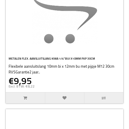
METALEN FLEX. AANSLUITSLANG KIWA 1/4"BUI X10MM PIJP 30CM
Flexibele aansluitslang 10mm bi x 12mm bu met pijpje M12 30cm
RVSGarantie2 jaar..
€9,95
Excl. BTW: €8,22