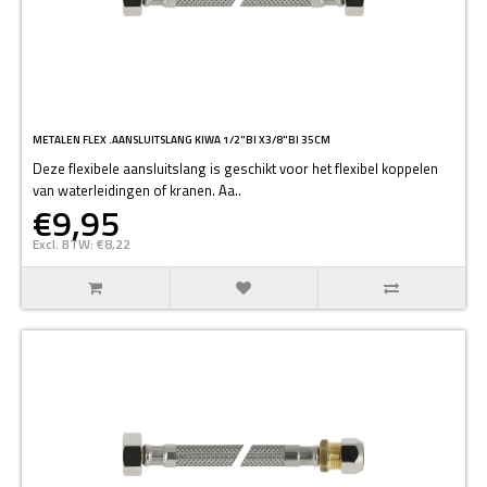
METALEN FLEX .AANSLUITSLANG KIWA 1/2"BI X3/8"BI 35CM
Deze flexibele aansluitslang is geschikt voor het flexibel koppelen
van waterleidingen of kranen. Aa..
€9,95
Excl. BTW: €8,22