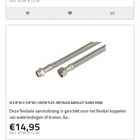
Excl. BTW: €12,36
6) 3/8"BI X 3/8"BU 100CM FLEX. METALEN AANSLUIT SLANG KIWA
Deze flexibele aansluitslang is geschikt voor het flexibel koppelen
van waterleidingen of kranen. Aa..
€14,95
Excl. BTW: €12,36