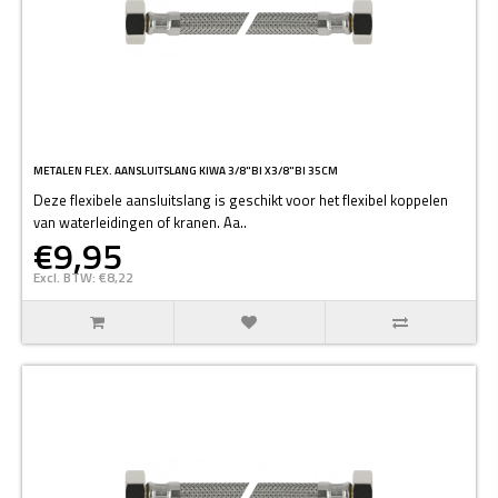
METALEN FLEX. AANSLUITSLANG KIWA 3/8"BI X3/8"BI 35CM
Deze flexibele aansluitslang is geschikt voor het flexibel koppelen
van waterleidingen of kranen. Aa..
€9,95
Excl. BTW: €8,22