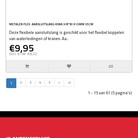
METALEN FLEX. AANSLUITSLANG KIWA 3/8"BI X15MM 35CM
Deze flexibele aansluitslang is geschikt voor het flexibel koppelen
van waterleidingen of kranen. Aa..
€9,95
Excl. BTW: €8,22
1
2
3
4
5
>
>|
1 - 15 van 61 (5 pagina's)