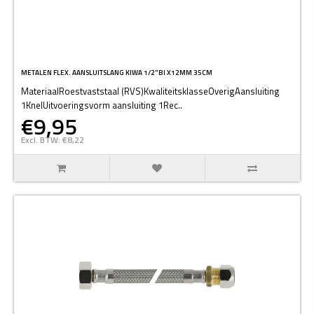
METALEN FLEX. AANSLUITSLANG KIWA 1/2"BI X12MM 35CM
MateriaalRoestvaststaal (RVS)KwaliteitsklasseOverigAansluiting
1KnelUitvoeringsvorm aansluiting 1Rec..
€9,95
Excl. BTW: €8,22