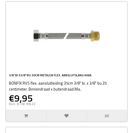
3/8"BI X3/8"BU 30CM METALEN FLEX. AANSLUITSLANG KIWA
BONFIX RVS flex. aansluitleiding 35cm 3/8" bi. x 3/8" bu.35
centimeter. Binnendraad x buitendraad.Ma..
€9,95
Excl. BTW: €8,22