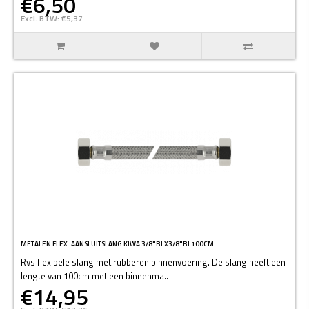
€6,50
Excl. BTW: €5,37
METALEN FLEX. AANSLUITSLANG KIWA 3/8"BI X3/8"BI 100CM
Rvs flexibele slang met rubberen binnenvoering. De slang heeft een
lengte van 100cm met een binnenma..
€14,95