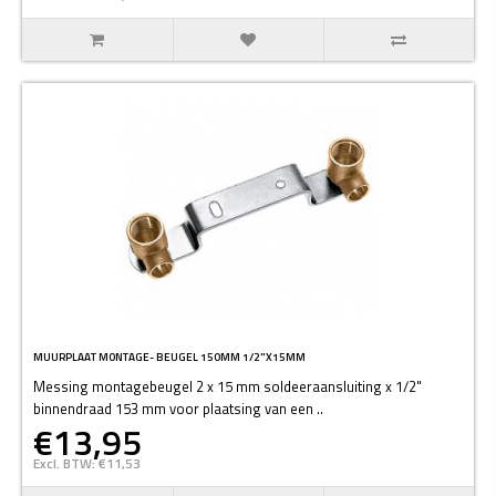
MUURPLAAT MONTAGE- BEUGEL 150MM 1/2"X15MM
Messing montagebeugel 2 x 15 mm soldeeraansluiting x 1/2"
binnendraad 153 mm voor plaatsing van een ..
€13,95
Excl. BTW: €11,53