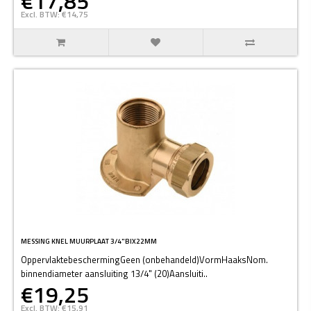
€17,85
Excl. BTW: €14,75
MESSING KNEL MUURPLAAT 3/4"BIX22MM
OppervlaktebeschermingGeen (onbehandeld)VormHaaksNom.
binnendiameter aansluiting 13/4" (20)Aansluiti..
€19,25
Excl. BTW: €15,91