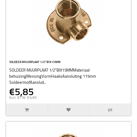
SOLDEER MUURPLAAT 1/2"BIX15MM
SOLDEER MUURPLAAT 1/2"BIX15MMMateriaal
behuizingMessingVormHaaksAansluiting 115mm
SoldeermofAansluit..
€5,85
Excl. BTW: €4,83