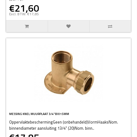
€21,60
Excl. BTW: €17,85
MESSING KNEL MUURPLAAT 3/4"BIX15MM
OppervlaktebeschermingGeen (onbehandeld)VormHaaksNom.
binnendiameter aansluiting 13/4" (20)Nom. binn..