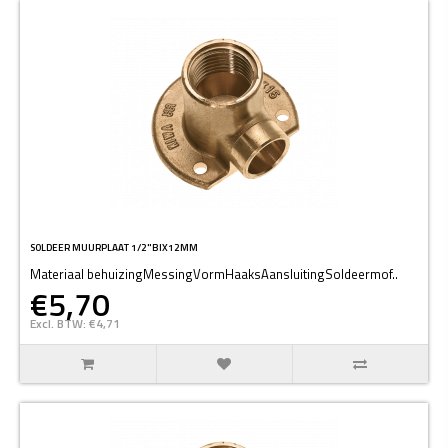
SOLDEER MUURPLAAT 1/2"BIX12MM
Materiaal behuizingMessingVormHaaksAansluitingSoldeermof..
€5,70
Excl. BTW: €4,71