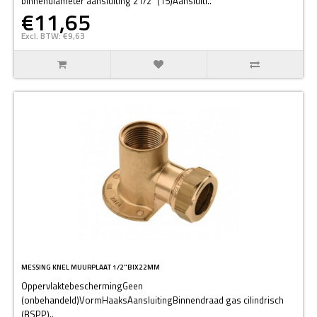
binnendiameter aansluiting 21/2" (15)Aansluiti..
€11,65
Excl. BTW: €9,63
MESSING KNEL MUURPLAAT 1/2"BIX22MM
OppervlaktebeschermingGeen
(onbehandeld)VormHaaksAansluitingBinnendraad gas cilindrisch
(BSPP)..