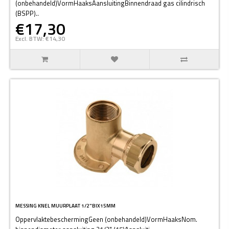
(onbehandeld)VormHaaksAansluitingBinnendraad gas cilindrisch
(BSPP)..
€17,30
Excl. BTW: €14,30
MESSING KNEL MUURPLAAT 1/2"BIX15MM
OppervlaktebeschermingGeen (onbehandeld)VormHaaksNom.