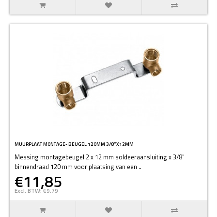
MUURPLAAT MONTAGE- BEUGEL 120MM 3/8"X12MM
Messing montagebeugel 2 x 12 mm soldeeraansluiting x 3/8"
binnendraad 120 mm voor plaatsing van een ..
€11,85
Excl. BTW: €9,79