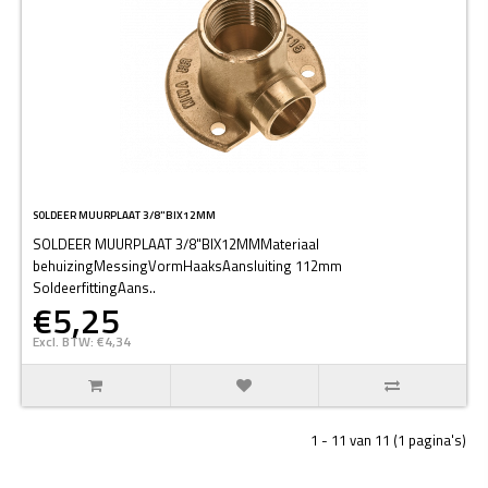
SOLDEER MUURPLAAT 3/8"BIX12MM
SOLDEER MUURPLAAT 3/8"BIX12MMMateriaal
behuizingMessingVormHaaksAansluiting 112mm
SoldeerfittingAans..
€5,25
Excl. BTW: €4,34
1 - 11 van 11 (1 pagina's)