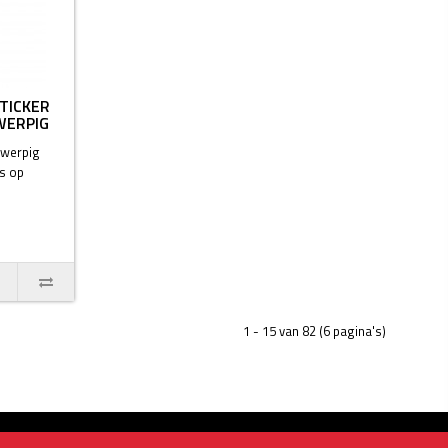
STICKER
WERPIG
gwerpig
s op
1 - 15 van 82 (6 pagina's)