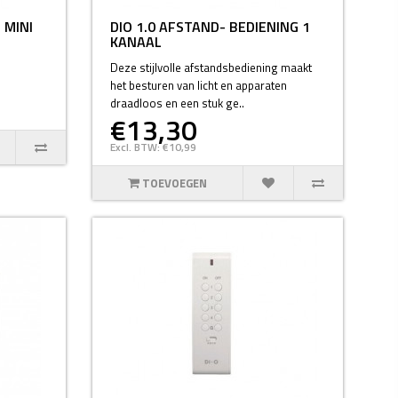
 MINI
DIO 1.0 AFSTAND- BEDIENING 1
KANAAL
Deze stijlvolle afstandsbediening maakt
het besturen van licht en apparaten
draadloos en een stuk ge..
€13,30
Excl. BTW: €10,99
TOEVOEGEN