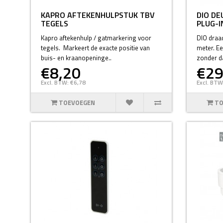
KAPRO AFTEKENHULPSTUK TBV
DIO DE
TEGELS
PLUG-
Kapro aftekenhulp / gatmarkering voor
DIO draad
tegels. Markeert de exacte positie van
meter. Ee
buis- en kraanopeninge..
zonder da
€8,20
€29
Excl. BTW: €6,78
Excl. BTW
TOEVOEGEN
TO