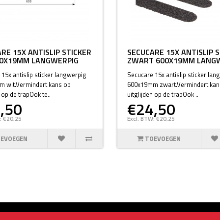
RE 15X ANTISLIP STICKER
SECUCARE 15X ANTISLIP 
00X19MM LANGWERPIG
ZWART 600X19MM LANG
15x antislip sticker langwerpig
Secucare 15x antislip sticker lan
 wit.Vermindert kans op
600x19mm zwart.Vermindert kan
n op de trapOok te..
uitglijden op de trapOok ..
,50
€24,50
: €20,25
Excl. BTW: €20,25
EVOEGEN
TOEVOEGEN