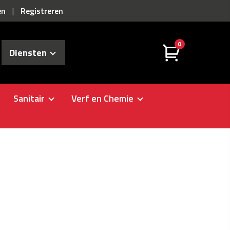
en
Registreren
|
0
Diensten
Sanitair
Verf en Chemie