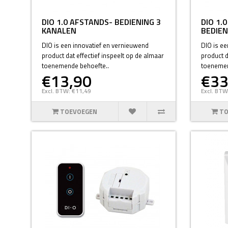
DIO 1.0 AFSTANDS- BEDIENING 3
DIO 1.
KANALEN
BEDIEN
DIO is een innovatief en vernieuwend
DIO is ee
product dat effectief inspeelt op de almaar
product d
toenemende behoefte..
toenemen
€13,90
€33
Excl. BTW: €11,49
Excl. BTW
TOEVOEGEN
TO