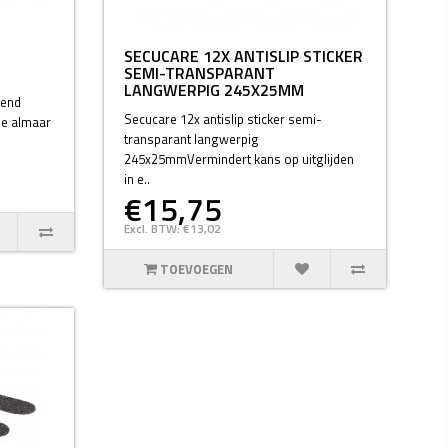
SECUCARE 12X ANTISLIP STICKER
SEMI-TRANSPARANT
LANGWERPIG 245X25MM
wend
Secucare 12x antislip sticker semi-
 de almaar
transparant langwerpig
245x25mmVermindert kans op uitglijden
in e..
€15,75
Excl. BTW: €13,02
TOEVOEGEN