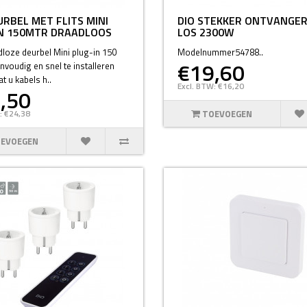
URBEL MET FLITS MINI
DIO STEKKER ONTVANGER
IN 150MTR DRAADLOOS
LOS 2300W
loze deurbel Mini plug-in 150
Modelnummer54788..
€19,60
nvoudig en snel te installeren
t u kabels h..
Excl. BTW: €16,20
,50
: €24,38
TOEVOEGEN
EVOEGEN