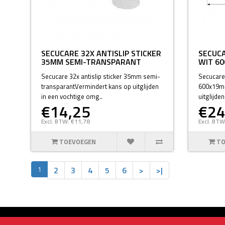
SECUCARE 32X ANTISLIP STICKER
SECUCA
35MM SEMI-TRANSPARANT
WIT 6
Secucare 32x antislip sticker 35mm semi-
Secucare 
transparantVermindert kans op uitglijden
600x19mm
in een vochtige omg..
uitglijde
€14,25
€24
Excl. BTW: €11,78
Excl. BTW
TOEVOEGEN
TO
1
2
3
4
5
6
>
>|