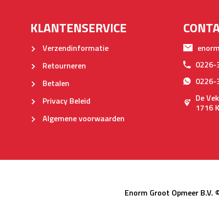
KLANTENSERVICE
CONT
Verzendinformatie
enorm
0226-
Retourneren
0226-
Betalen
De Vek
Privacy Beleid
1716 
Algemene voorwaarden
Enorm Groot Opmeer B.V. 