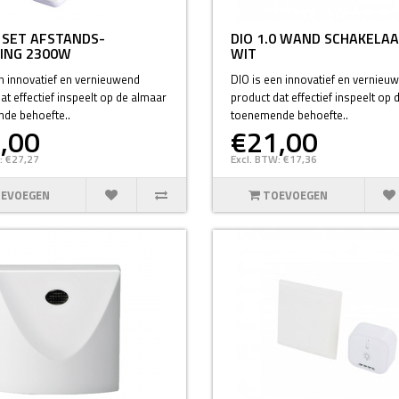
0 SET AFSTANDS-
DIO 1.0 WAND SCHAKELA
ING 2300W
WIT
n innovatief en vernieuwend
DIO is een innovatief en vernieu
at effectief inspeelt op de almaar
product dat effectief inspeelt op
de behoefte..
toenemende behoefte..
,00
€21,00
: €27,27
Excl. BTW: €17,36
EVOEGEN
TOEVOEGEN