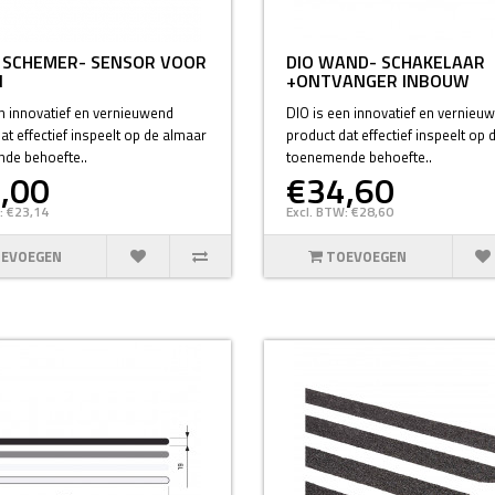
0 SCHEMER- SENSOR VOOR
DIO WAND- SCHAKELAAR
N
+ONTVANGER INBOUW
n innovatief en vernieuwend
DIO is een innovatief en vernieu
at effectief inspeelt op de almaar
product dat effectief inspeelt op
de behoefte..
toenemende behoefte..
,00
€34,60
: €23,14
Excl. BTW: €28,60
EVOEGEN
TOEVOEGEN