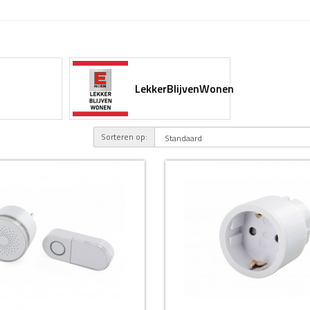
LekkerBlijvenWonen
Sorteren op: