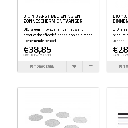
DIO 1.0 AFST BEDIENING EN
DIO 1.
ZONNESCHERM ONTVANGER
BINNE
DIO is een innovatief en vernieuwend
DIO is ee
product dat effectief inspeelt op de almaar
product d
toenemende behoefte..
toenemen
€38,85
€28
Excl. BTW: €32,11
Excl. BTW
TOEVOEGEN
TO