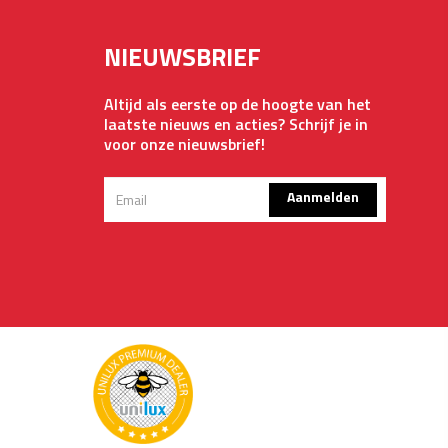
NIEUWSBRIEF
Altijd als eerste op de hoogte van het
laatste nieuws en acties? Schrijf je in
voor onze nieuwsbrief!
Aanmelden