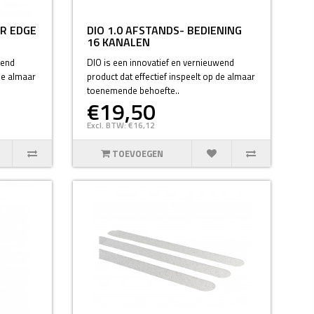
AR EDGE
DIO 1.0 AFSTANDS- BEDIENING
16 KANALEN
wend
DIO is een innovatief en vernieuwend
 de almaar
product dat effectief inspeelt op de almaar
toenemende behoefte..
€19,50
Excl. BTW: €16,12
TOEVOEGEN