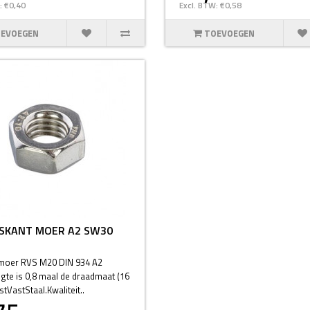
: €0,40
Excl. BTW: €0,58
EVOEGEN
TOEVOEGEN
ESKANT MOER A2 SW30
moer RVS M20 DIN 934 A2
te is 0,8 maal de draadmaat (16
VastStaal.Kwaliteit..