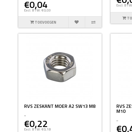
€0,04
Excl. BTW
Excl. BTW: €0,03
TO
TOEVOEGEN
RVS ZESKANT MOER A2 SW13 M8
RVS Z
M10
..
€0,22
..
€0,
Excl. BTW: €0,18