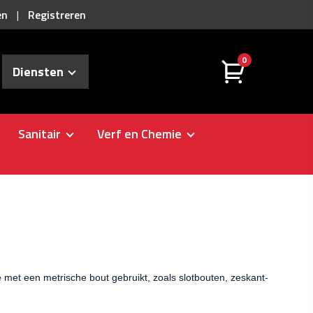
en
Registreren
|
0
Diensten
Sanitair
Verf en Chemie
met een metrische bout gebruikt, zoals slotbouten, zeskant-