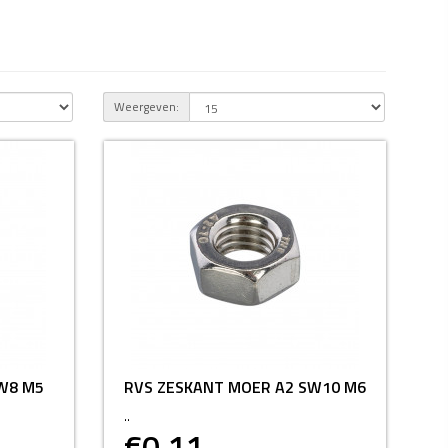
Weergeven:
W8 M5
RVS ZESKANT MOER A2 SW10 M6
..
€0,11