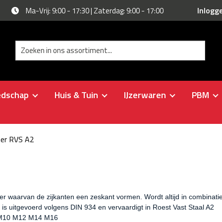
Inlogg
Ma-Vrij: 9:00 - 17:30 | Zaterdag: 9:00 - 17:00
edschap
Huis & Tuin
IJzerwaren
PBM
er RVS A2
 waarvan de zijkanten een zeskant vormen. Wordt altijd in combinatie 
is uitgevoerd volgens DIN 934 en vervaardigt in Roest Vast Staal A2
M10 M12 M14 M16