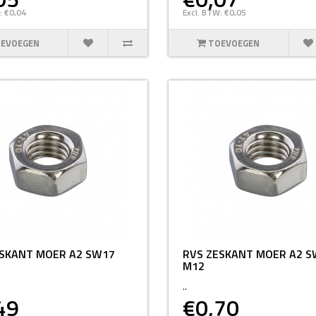
: €0,04
Excl. BTW: €0,05
EVOEGEN
TOEVOEGEN
ESKANT MOER A2 SW17
RVS ZESKANT MOER A2 S
M12
..
49
€0,70