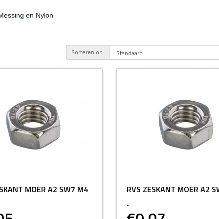
 Messing en Nylon
Sorteren op:
ESKANT MOER A2 SW7 M4
RVS ZESKANT MOER A2 S
..
05
€0,07