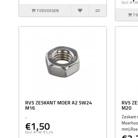
Excl. BTW
TOEVOEGEN
TO
RVS ZESKANT MOER A2 SW24
RVS Z
M16
M20
..
Zeskant 
€1,50
Moerhoog
mm).Roest
Excl. BTW: €1,24