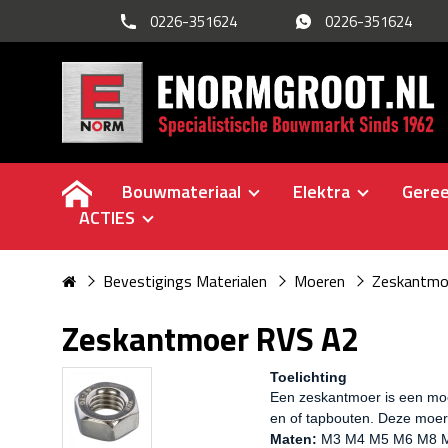
0226-351624
0226-351624
Bouwmateriaal
Elektra
Gere
ACTIES
Bevestigings Materialen
Moeren
Zeskantmo
Zeskantmoer RVS A2
Toelichting
Een zeskantmoer is een moer
en of tapbouten. Deze moer 
Maten:
M3 M4 M5 M6 M8 