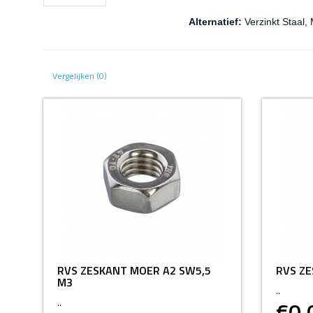
Alternatief:
Verzinkt Staal,
Vergelijken (0)
RVS ZESKANT MOER A2 SW5,5
RVS Z
M3
..
€0,
..