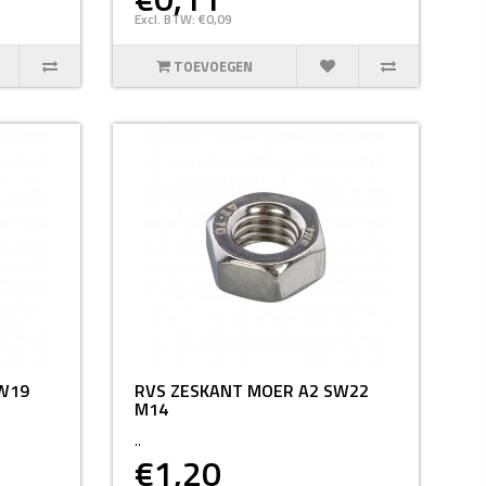
Excl. BTW: €0,09
TOEVOEGEN
W19
RVS ZESKANT MOER A2 SW22
M14
..
€1,20