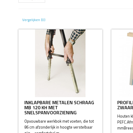
Vergelijken (0)
INKLAPBARE METALEN SCHRAAG
PROFIL
MB 120 KH MET
ZWAAR
SNELSPANVOORZIENING
Houten k
Opvouwbare werkbok met voeten, die tot
PEFC.Afm
86 cm afzonderlijk in hoogte verstelbaar
mmBreed
zijn – comfortabel m..