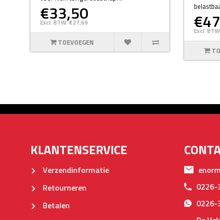
€33,50
belastbaa
€47
Excl. BTW: €27,69
Excl. BTW
TOEVOEGEN
TO
KLANTENSERVICE
CONT
Verzendinformatie
enorm
0226-
Retourneren
0226-
Betalen
De Vek