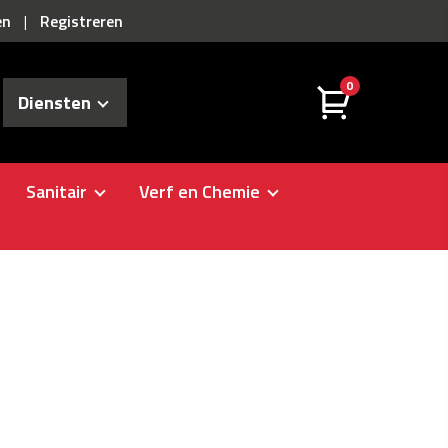
en
Registreren
|
0
Diensten
Sanitair
Verf en Chemie