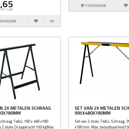
,65
TOEVOEGEN
: €17,89
EVOEGEN
N 2X METALEN SCHRAAG
SET VAN 2X METALEN SC
80X780MM
995X480X780MM
schraag T4ALL 780 x 480 x780
Set van 2 stuks T4ALL Schraag, 9
a 2 stuks Draagkracht 100 kgMax.
x780 mm. Max. belastbaarheid15