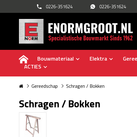
0226-351624
0226-351624
Bouwmateriaal
Elektra
Gere
ACTIES
Gereedschap
Schragen / Bokken
Schragen / Bokken