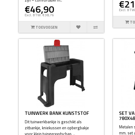
€21
€46,90
Excl. BTW
Excl. BTW: €38,76
TO
TOEVOEGEN
TUINWERK BANK KUNSTSTOF
SET VA
780X4
Dit tuinwerkbankje is geschikt als
Metalen 
zitbankje, kniekussen en opbergbakje
mm. set 
voor klein tuingereedschap. ..