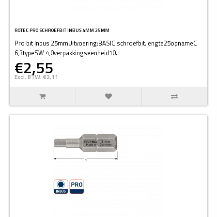
ROTEC PRO SCHROEFBIT INBUS 4MM 25MM
Pro bit Inbus 25mmUitvoering:BASIC schroefbit.lengte25opnameC
6,3typeSW 4,0verpakkingseenheid10..
€2,55
Excl. BTW: €2,11