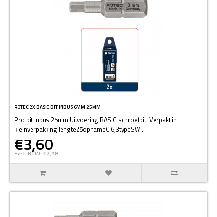
ROTEC 2X BASIC BIT INBUS 6MM 25MM
Pro bit Inbus 25mm Uitvoering:BASIC schroefbit. Verpakt in
kleinverpakking.lengte25opnameC 6,3typeSW..
€3,60
Excl. BTW: €2,98