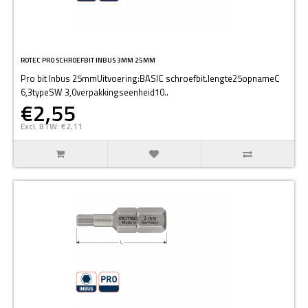
ROTEC PRO SCHROEFBIT INBUS 3MM 25MM
Pro bit Inbus 25mmUitvoering:BASIC schroefbit.lengte25opnameC
6,3typeSW 3,0verpakkingseenheid10..
€2,55
Excl. BTW: €2,11