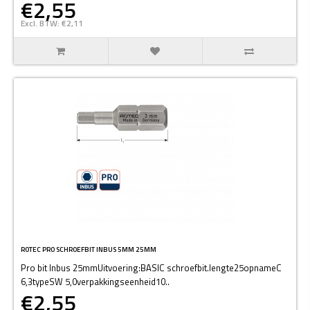
€2,55
Excl. BTW: €2,11
ROTEC PRO SCHROEFBIT INBUS 5MM 25MM
Pro bit Inbus 25mmUitvoering:BASIC schroefbit.lengte25opnameC
6,3typeSW 5,0verpakkingseenheid10..
€2,55