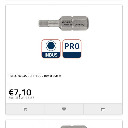
ROTEC 2X BASIC BIT INBUS 10MM 25MM
..
€7,10
Excl. BTW: €5,87