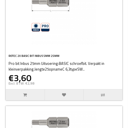
ROTEC 2X BASIC BIT INBUS 5MM 25MM
Pro bit Inbus 25mm Uitvoering:BASIC schroefbit. Verpakt in
kleinverpakking.lengte25opnameC 6,3typeSW..
€3,60
Excl. BTW: €2,98