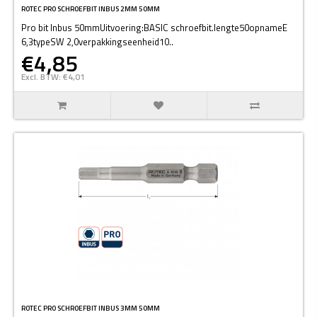
ROTEC PRO SCHROEFBIT INBUS 2MM 50MM
Pro bit Inbus 50mmUitvoering:BASIC schroefbit.lengte50opnameE
6,3typeSW 2,0verpakkingseenheid10..
€4,85
Excl. BTW: €4,01
ROTEC PRO SCHROEFBIT INBUS 3MM 50MM