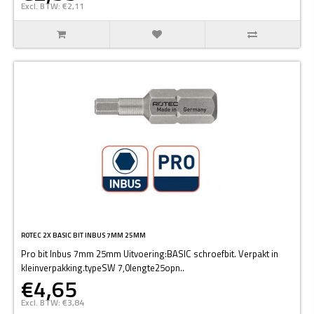
Excl. BTW: €2,11
ROTEC 2X BASIC BIT INBUS 7MM 25MM
Pro bit Inbus 7mm 25mm Uitvoering:BASIC schroefbit. Verpakt in
kleinverpakking.typeSW 7,0lengte25opn..
€4,65
Excl. BTW: €3,84