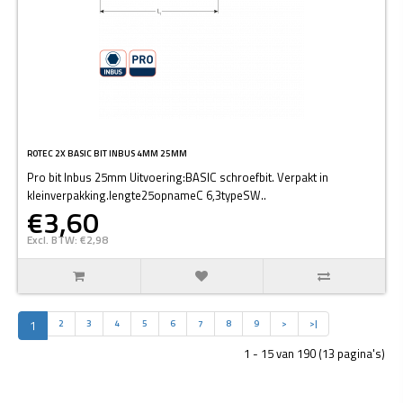
ROTEC 2X BASIC BIT INBUS 4MM 25MM
Pro bit Inbus 25mm Uitvoering:BASIC schroefbit. Verpakt in
kleinverpakking.lengte25opnameC 6,3typeSW..
€3,60
Excl. BTW: €2,98
1
2
3
4
5
6
7
8
9
>
>|
1 - 15 van 190 (13 pagina's)