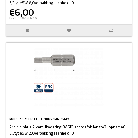
6,3typeSW 8,0verpakkingseenheid10..
€6,00
Excl. BTW: €4,96
ROTEC PRO SCHROEFBIT INBUS 2MM 25MM
Pro bit Inbus 25mmUitvoering:BASIC schroefbit.lengte25opnameC
6,3typeSW 2,0verpakkingseenheid10..