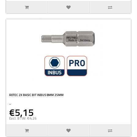
ROTEC 2X BASIC BIT INBUS 8MM 25MM
..
€5,15
Excl. BTW: €4,26