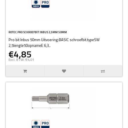
ROTEC PRO SCHROEFBIT INBUS 2,5MM 50MM
Pro bit Inbus 50mm Uitvoering:BASIC schroefbit.typeSW
2,5lengte50opnameE 6,3..
€4,85
Excl. BTW: €4,01