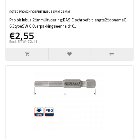
ROTEC PRO SCHROEFBIT INBUS 6MM 25MM
Pro bit Inbus 25mmUitvoering:BASIC schroefbit.lengte25opnameC
6,3typeSW 6,0verpakkingseenheid10..
€2,55
Excl. BTW: €2,11