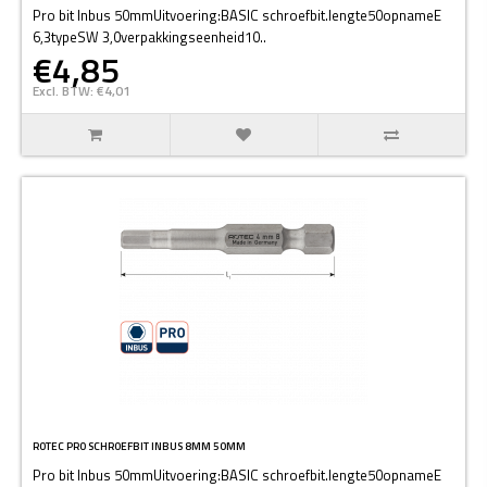
Pro bit Inbus 50mmUitvoering:BASIC schroefbit.lengte50opnameE
6,3typeSW 3,0verpakkingseenheid10..
€4,85
Excl. BTW: €4,01
ROTEC PRO SCHROEFBIT INBUS 8MM 50MM
Pro bit Inbus 50mmUitvoering:BASIC schroefbit.lengte50opnameE