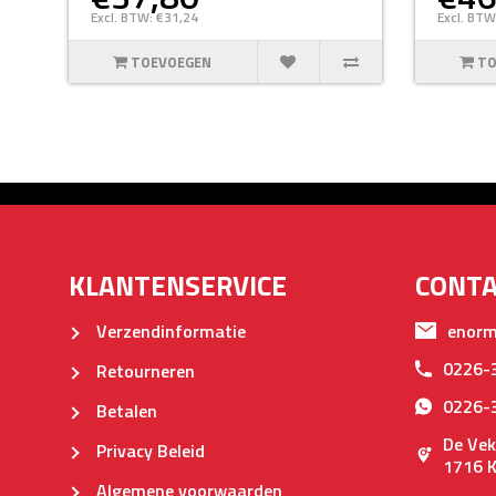
Excl. BTW: €31,24
Excl. BTW
TOEVOEGEN
TO
KLANTENSERVICE
CONT
Verzendinformatie
enorm
0226-
Retourneren
0226-
Betalen
De Vek
Privacy Beleid
1716 
Algemene voorwaarden