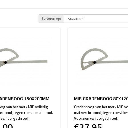
Sorteren op:
RADENBOOG 150X200MM
MIB GRADENBOOG 80X12
og van het merk MIB volledig
Gradenboog van het merk MIB vo
hroomd, tegen roest beschermd.
mat verchroomd, tegen roest be
 van borgschroef..
Voorzien van borgschroef..
,00
€27,95