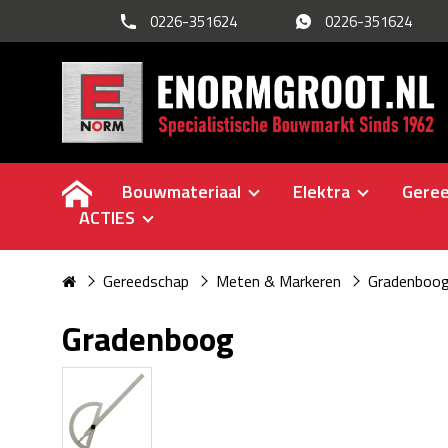
0226-351624
0226-351624
Bouwmateriaal
Elektra
Gere
ACTIES
Gereedschap
Meten & Markeren
Gradenboo
Gradenboog