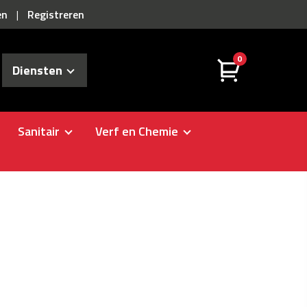
en
Registreren
|
0
Diensten
Sanitair
Verf en Chemie