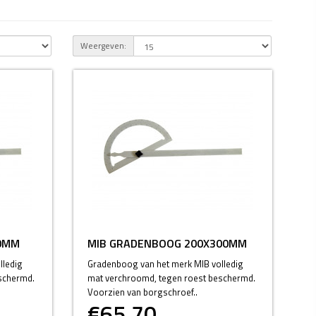
Weergeven:
0MM
MIB GRADENBOOG 200X300MM
lledig
Gradenboog van het merk MIB volledig
schermd.
mat verchroomd, tegen roest beschermd.
Voorzien van borgschroef..
€65,70