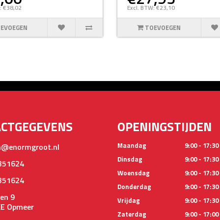
: €38,02
Excl. BTW: €23,10
EVOEGEN
TOEVOEGEN
ACTGEGEVENS
OPENINGSTIJDEN
Maandag
9:00 - 17:30
@enormgroot.nl
Dinsdag
9:00 - 17:30
351624
Woensdag
9:00 - 17:30
351624
Donderdag
9:00 - 17:30
en 9
Vrijdag
9:00 - 17:30
KE Opmeer
Zaterdag
9:00 - 17:00