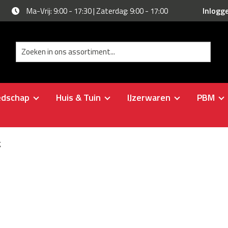
Inlogg
Ma-Vrij: 9:00 - 17:30 | Zaterdag: 9:00 - 17:00
edschap
Huis & Tuin
IJzerwaren
PBM
g