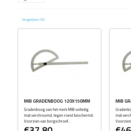
Vergelijken (0)
MIB GRADENBOOG 120X150MM
MIB G
Gradenboog van het merk MIB volledig
Gradenbo
mat verchroomd, tegen roest beschermd.
mat verc
Voorzien van borgschroef..
Voorzien
€37,80
€46