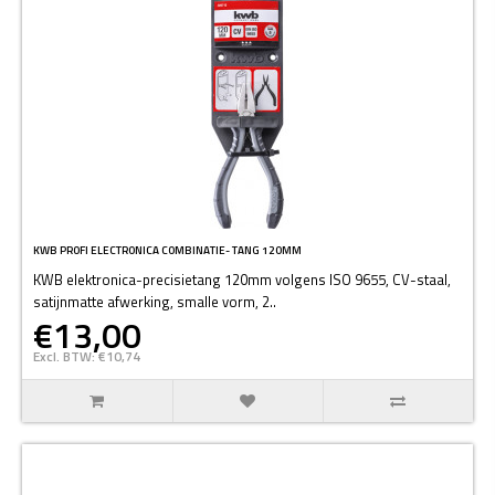
KWB PROFI ELECTRONICA COMBINATIE- TANG 120MM
KWB elektronica-precisietang 120mm volgens ISO 9655, CV-staal,
satijnmatte afwerking, smalle vorm, 2..
€13,00
Excl. BTW: €10,74