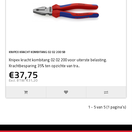
KNIPEX KRACHT KOMBITANG 02 02 200 SB
Knipex kracht kombitang 02 02 200 voor uiterste belasting.
Krachtbesparing 35% ten opzichte van tra..
€37,75
Excl. BTW: €31,20
1 - 5 van 5 (1 pagina's)