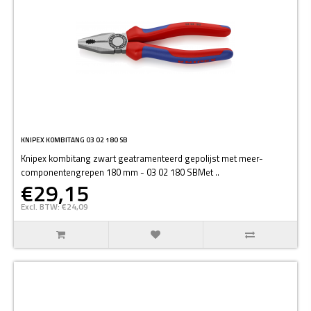
KNIPEX KOMBITANG 03 02 180 SB
Knipex kombitang zwart geatramenteerd gepolijst met meer-
componentengrepen 180 mm - 03 02 180 SBMet ..
€29,15
Excl. BTW: €24,09