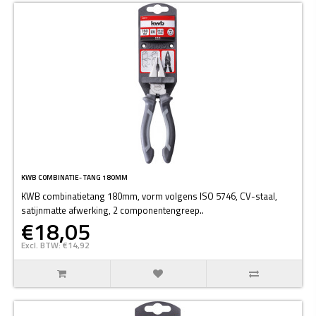
KWB COMBINATIE- TANG 180MM
KWB combinatietang 180mm, vorm volgens ISO 5746, CV-staal,
satijnmatte afwerking, 2 componentengreep..
€18,05
Excl. BTW: €14,92