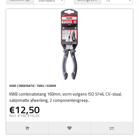
KWB COMBINATIE- TANG 160MM
KWB combinatietang 160mm, vorm volgens ISO 5746, CV-staal,
satijnmatte afwerking, 2 componentengreep..
€12,50
Excl. BTW: €10,33