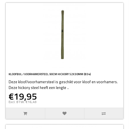
KLOOFBIJL / VOORHAMERSTEEL 90CM HICKORY 52X30MM (B34)
Deze kloof/voorhamersteel is geschikt voor kloof en voorhamers.
Deze hickory steel heeft een lengte ..
€19,95
Excl. BTW: €16,49