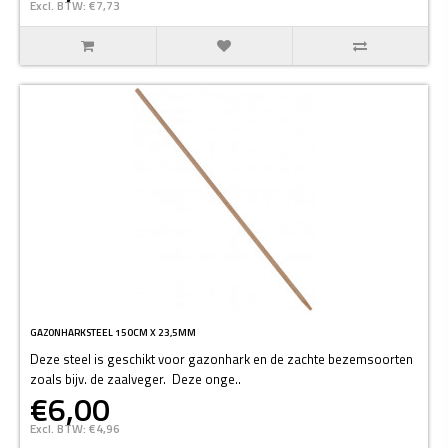
Excl. BTW: €7,73
GAZONHARKSTEEL 150CM X 23,5MM
Deze steel is geschikt voor gazonhark en de zachte bezemsoorten
zoals bijv. de zaalveger. Deze onge..
€6,00
Excl. BTW: €4,96