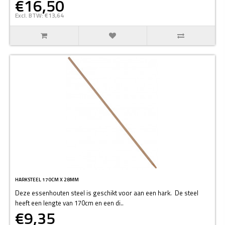
€16,50
Excl. BTW: €13,64
HARKSTEEL 170CM X 28MM
Deze essenhouten steel is geschikt voor aan een hark. De steel
heeft een lengte van 170cm en een di..
€9,35