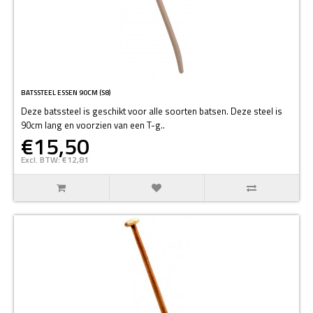
BATSSTEEL ESSEN 90CM (S8)
Deze batssteel is geschikt voor alle soorten batsen. Deze steel is
90cm lang en voorzien van een T-g..
€15,50
Excl. BTW: €12,81