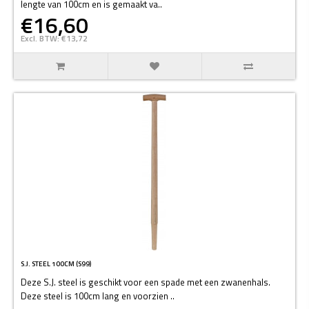
lengte van 100cm en is gemaakt va..
€16,60
Excl. BTW: €13,72
S.J. STEEL 100CM (S99)
Deze S.J. steel is geschikt voor een spade met een zwanenhals.
Deze steel is 100cm lang en voorzien ..