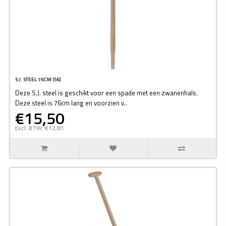
S.J. STEEL 76CM (S6)
Deze S.J. steel is geschikt voor een spade met een zwanenhals.
Deze steel is 76cm lang en voorzien v..
€15,50
Excl. BTW: €12,81