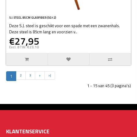
S.J.STEEL 85CM GLASFIBER (SG12)
Deze S.J. steel is geschikt voor een spade met een zwanenhals.
Deze steel is 85cm lang en voorzien v..
€27,95
Excl. BTW: €23,10
1
2
3
>
>|
1 - 15 van 45 (3 pagina's)
KLANTENSERVICE