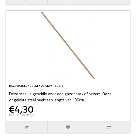
BEZEMSTEEL 130CM X 23,5MM TAUARI
Deze steel is geschikt voor een gazonhark of bezem. Deze
ongelakte steel heeft een lengte van 130cm ..
€4,30
Excl. BTW: €3,55