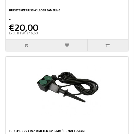
HUISSTEKKER USB-C LADER SAMSUNG
..
€20,00
Excl. BTW: €16,53
TUINSPIES 2V + RA 10 METER 3X1,5MM² H07RN-F ZWART