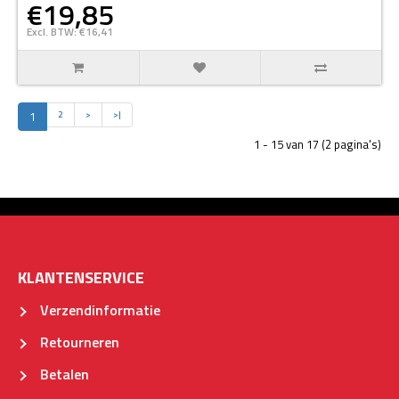
€19,85
Excl. BTW: €16,41
1
2
>
>|
1 - 15 van 17 (2 pagina's)
KLANTENSERVICE
Verzendinformatie
Retourneren
Betalen