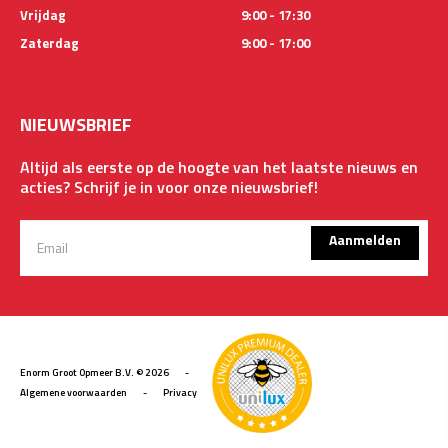
Vrijdag
9:00 - 17:30
Zaterdag
9:00 - 17:00
NIEUWSBRIEF
Altijd als eerste op de hoogte van het laatste nieuws en
acties? Schrijf je in voor onze nieuwsbrief!
Aanmelden
Enorm Groot Opmeer B.V. © 2026
-
Algemene voorwaarden
-
Privacy