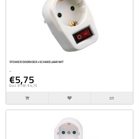
STEKKER DOORVOER +SCHAKELAAR WIT
..
€5,75
Excl. BTW: €4,75