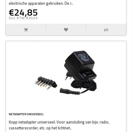
electrische apparaten gebruiken. De r..
€24,85
Excl. BTW: €20,54
NETADAPTER UNIVERSEEL
Kopp netadapter universeel. Voor aansluiting van bijv. radio,
cassetterecorder, etc. op het lichtnet..