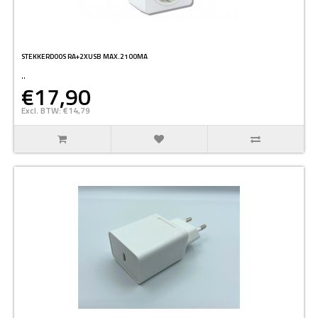
STEKKERDOOS RA+2XUSB MAX.2100MA
..
€17,90
Excl. BTW: €14,79