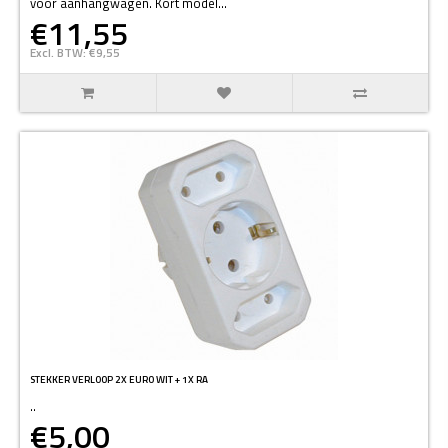
voor aanhangwagen. Kort model...
€11,55
Excl. BTW: €9,55
STEKKER VERLOOP 2X EURO WIT + 1X RA
..
€5,00