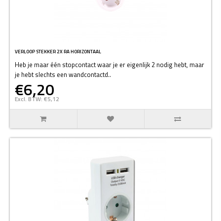
VERLOOP STEKKER 2X RA HORIZONTAAL
Heb je maar één stopcontact waar je er eigenlijk 2 nodig hebt, maar
je hebt slechts een wandcontactd..
€6,20
Excl. BTW: €5,12