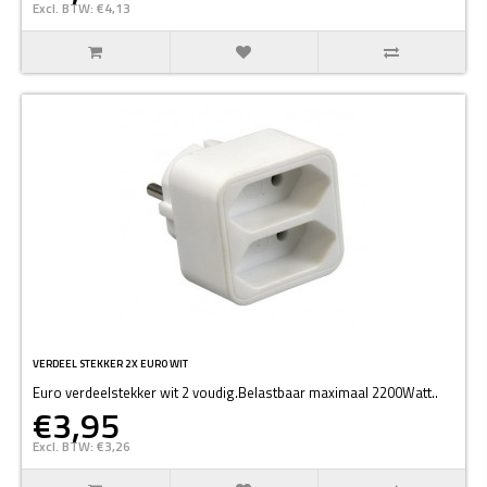
Excl. BTW: €4,13
VERDEEL STEKKER 2X EURO WIT
Euro verdeelstekker wit 2 voudig.Belastbaar maximaal 2200Watt..
€3,95
Excl. BTW: €3,26