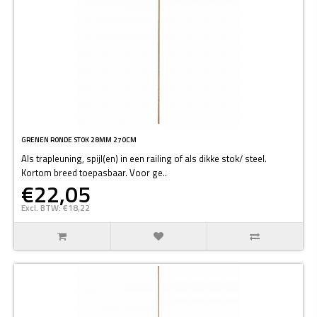
GRENEN RONDE STOK 28MM 270CM
Als trapleuning, spijl(en) in een railing of als dikke stok/ steel.
Kortom breed toepasbaar. Voor ge..
€22,05
Excl. BTW: €18,22