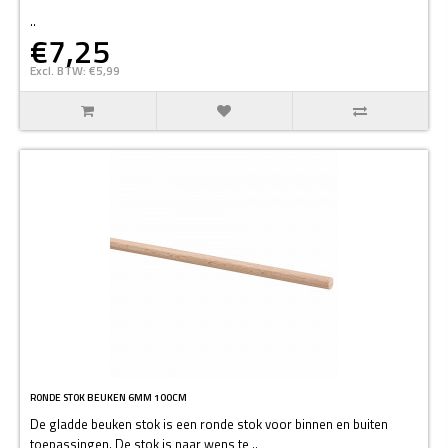
..
€7,25
Excl. BTW: €5,99
RONDE STOK BEUKEN 6MM 100CM
De gladde beuken stok is een ronde stok voor binnen en buiten
toepassingen. De stok is naar wens te ..