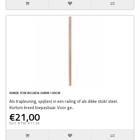
RONDE STOK BEUKEN 36MM 100CM
Als trapleuning, spijl(en) in een railing of als dikke stok/ steel.
Kortom breed toepasbaar. Voor ge..
€21,00
Excl. BTW: €17,36