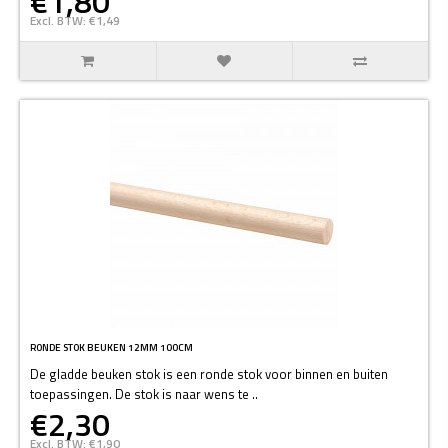
€1,80
Excl. BTW: €1,49
RONDE STOK BEUKEN 12MM 100CM
De gladde beuken stok is een ronde stok voor binnen en buiten
toepassingen. De stok is naar wens te ..
€2,30
Excl. BTW: €1,90