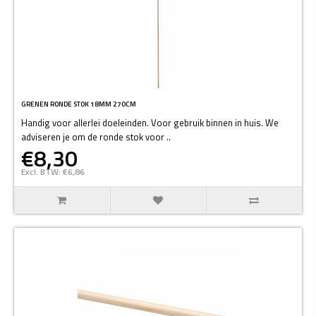
GRENEN RONDE STOK 18MM 270CM
Handig voor allerlei doeleinden. Voor gebruik binnen in huis. We
adviseren je om de ronde stok voor ..
€8,30
Excl. BTW: €6,86