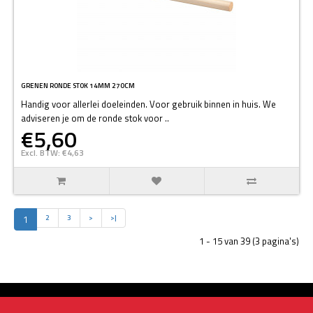
GRENEN RONDE STOK 14MM 270CM
Handig voor allerlei doeleinden. Voor gebruik binnen in huis. We
adviseren je om de ronde stok voor ..
€5,60
Excl. BTW: €4,63
1
2
3
>
>|
1 - 15 van 39 (3 pagina's)