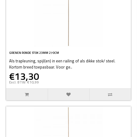
GRENEN RONDE STOK 23MM 270CM
Als trapleuning, spijl(en) in een railing of als dikke stok/ steel.
Kortom breed toepasbaar. Voor ge..
€13,30
Excl. BTW: €10,99