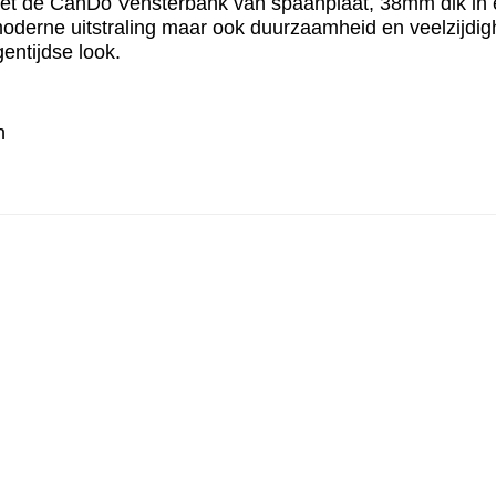
met de CanDo Vensterbank van spaanplaat, 38mm dik in ee
moderne uitstraling maar ook duurzaamheid en veelzijdig
entijdse look.
n