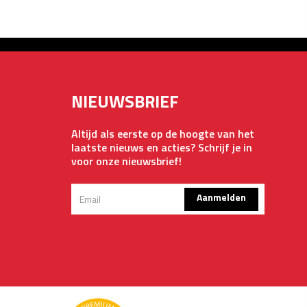
NIEUWSBRIEF
Altijd als eerste op de hoogte van het
laatste nieuws en acties? Schrijf je in
voor onze nieuwsbrief!
Aanmelden