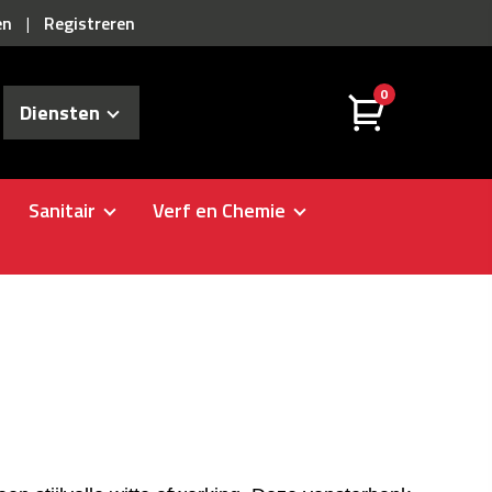
en
Registreren
|
0
Diensten
Sanitair
Verf en Chemie