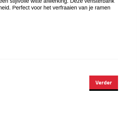
n stijlvolle witte afwerking. Deze vensterbank
heid. Perfect voor het verfraaien van je ramen
Verder