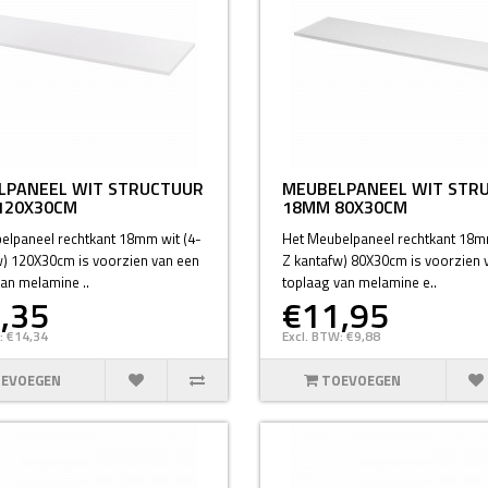
LPANEEL WIT STRUCTUUR
MEUBELPANEEL WIT STR
120X30CM
18MM 80X30CM
elpaneel rechtkant 18mm wit (4-
Het Meubelpaneel rechtkant 18m
w) 120X30cm is voorzien van een
Z kantafw) 80X30cm is voorzien 
an melamine ..
toplaag van melamine e..
,35
€11,95
: €14,34
Excl. BTW: €9,88
EVOEGEN
TOEVOEGEN