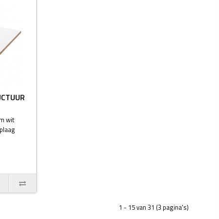
UCTUUR
m wit
oplaag
1 - 15 van 31 (3 pagina's)