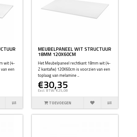
UCTUUR
MEUBELPANEEL WIT STRUCTUUR
18MM 120X60CM
m wit (4-
Het Meubelpaneel rechtkant 18mm wit (4-
 van een
Z kantafw) 120X60cm is voorzien van een
toplaag van melamine ..
€30,35
Excl. BTW: €25,08
TOEVOEGEN