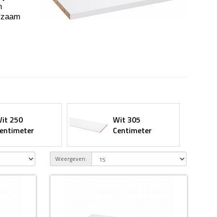
n
urzaam
it 250
Wit 305
entimeter
Centimeter
Weergeven: