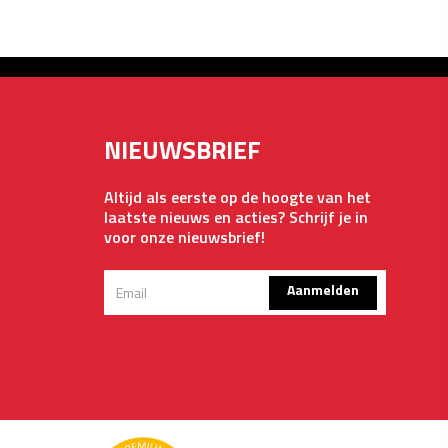
NIEUWSBRIEF
Altijd als eerste op de hoogte van het
laatste nieuws en acties? Schrijf je in
voor onze nieuwsbrief!
Aanmelden