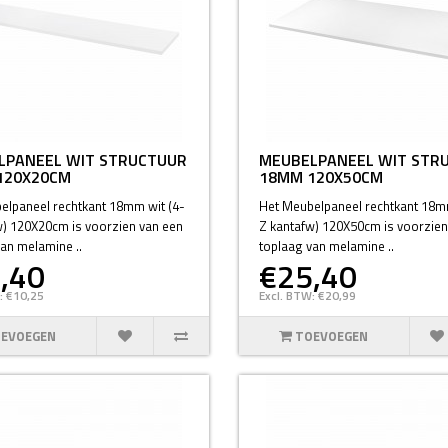
LPANEEL WIT STRUCTUUR
MEUBELPANEEL WIT STR
120X20CM
18MM 120X50CM
elpaneel rechtkant 18mm wit (4-
Het Meubelpaneel rechtkant 18m
w) 120X20cm is voorzien van een
Z kantafw) 120X50cm is voorzien
an melamine ..
toplaag van melamine ..
,40
€25,40
: €10,25
Excl. BTW: €20,99
EVOEGEN
TOEVOEGEN