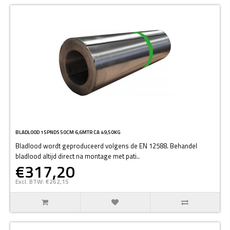
BLADLOOD 15PNDS 50CM 6,6MTR CA 49,50KG
Bladlood wordt geproduceerd volgens de EN 12588. Behandel
bladlood altijd direct na montage met pati..
€317,20
Excl. BTW: €262,15