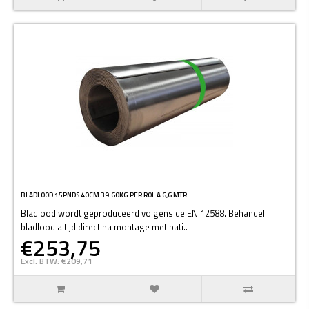
BLADLOOD 15PNDS 40CM 39.60KG PER ROL A 6,6 MTR
Bladlood wordt geproduceerd volgens de EN 12588. Behandel
bladlood altijd direct na montage met pati..
€253,75
Excl. BTW: €209,71