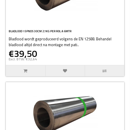
BLADLOOD 15PNDS 30CM 27KG PER ROL A 6MTR
Bladlood wordt geproduceerd volgens de EN 12588. Behandel
bladlood altijd direct na montage met pati..
€39,50
Excl. BTW: €32,64