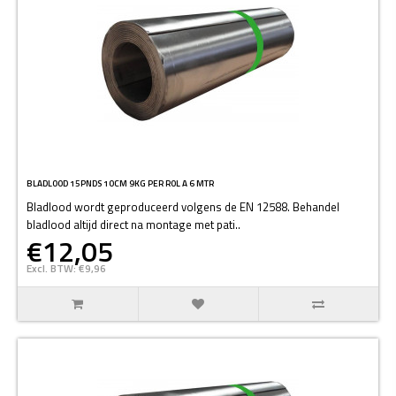
BLADLOOD 15PNDS 10CM 9KG PER ROL A 6 MTR
Bladlood wordt geproduceerd volgens de EN 12588. Behandel
bladlood altijd direct na montage met pati..
€12,05
Excl. BTW: €9,96