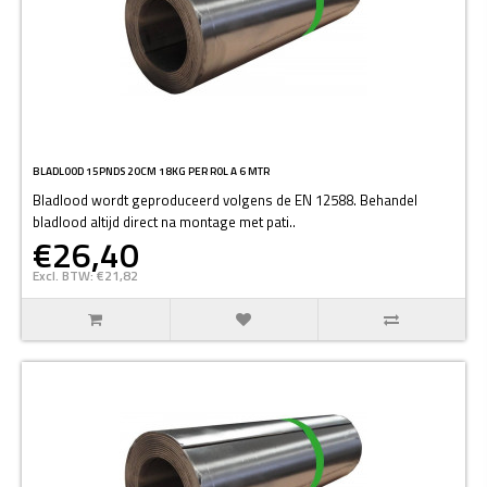
BLADLOOD 15PNDS 20CM 18KG PER ROL A 6 MTR
Bladlood wordt geproduceerd volgens de EN 12588. Behandel
bladlood altijd direct na montage met pati..
€26,40
Excl. BTW: €21,82