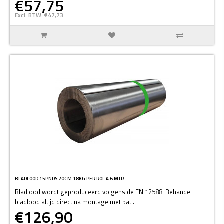
€57,75
Excl. BTW: €47,73
BLADLOOD 15PNDS 20CM 18KG PER ROL A 6 MTR
Bladlood wordt geproduceerd volgens de EN 12588. Behandel
bladlood altijd direct na montage met pati..
€126,90