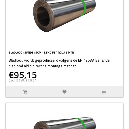
BLADLOOD 15PNDS 15CM 13,5KG PER ROL A 6 MTR
Bladlood wordt geproduceerd volgens de EN 12588. Behandel
bladlood altijd direct na montage met pati..
€95,15
Excl. BTW: €78,64