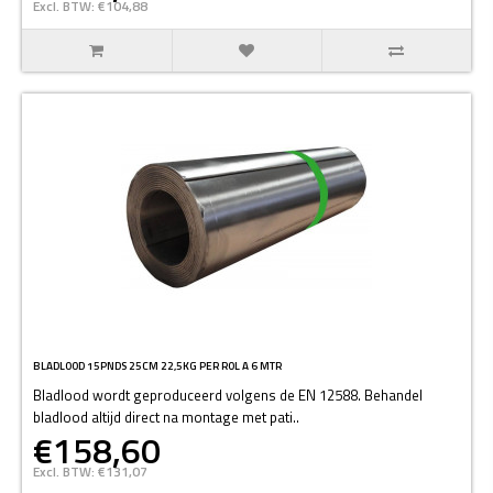
Excl. BTW: €104,88
BLADLOOD 15PNDS 25CM 22,5KG PER ROL A 6 MTR
Bladlood wordt geproduceerd volgens de EN 12588. Behandel
bladlood altijd direct na montage met pati..
€158,60
Excl. BTW: €131,07