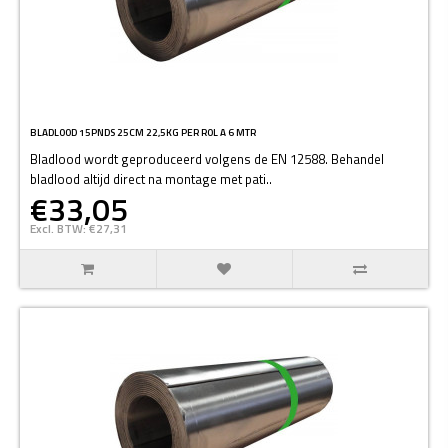
BLADLOOD 15PNDS 25CM 22,5KG PER ROL A 6 MTR
Bladlood wordt geproduceerd volgens de EN 12588. Behandel
bladlood altijd direct na montage met pati..
€33,05
Excl. BTW: €27,31