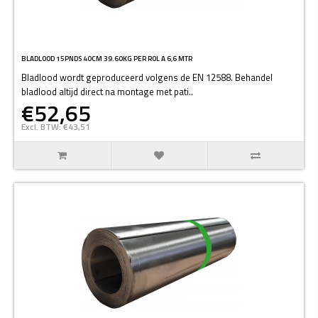
BLADLOOD 15PNDS 40CM 39.60KG PER ROL A 6,6 MTR
Bladlood wordt geproduceerd volgens de EN 12588. Behandel
bladlood altijd direct na montage met pati..
€52,65
Excl. BTW: €43,51