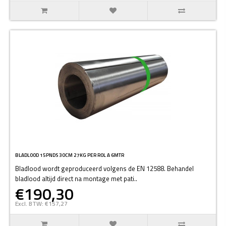
BLADLOOD 15PNDS 30CM 27KG PER ROL A 6MTR
Bladlood wordt geproduceerd volgens de EN 12588. Behandel
bladlood altijd direct na montage met pati..
€190,30
Excl. BTW: €157,27