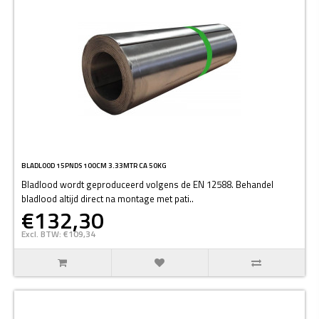
BLADLOOD 15PNDS 100CM 3.33MTR CA 50KG
Bladlood wordt geproduceerd volgens de EN 12588. Behandel
bladlood altijd direct na montage met pati..
€132,30
Excl. BTW: €109,34