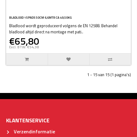
BLADLOOD 15PNDS 50CM 6,6MTR CA 49,50KG
Bladlood wordt geproduceerd volgens de EN 12588. Behandel
bladlood altijd direct na montage met pati..
€65,80
Excl. BTW: €54,38
1 - 15 van 15 (1 pagina's)
KLANTENSERVICE
Verzendinformatie