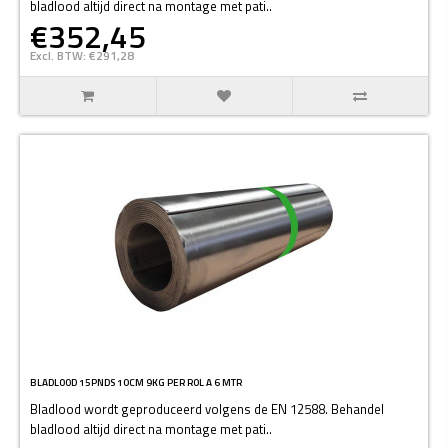
bladlood altijd direct na montage met pati..
€352,45
Excl. BTW: €291,28
BLADLOOD 15PNDS 10CM 9KG PER ROL A 6 MTR
Bladlood wordt geproduceerd volgens de EN 12588. Behandel
bladlood altijd direct na montage met pati..