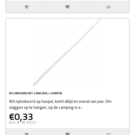
NYLONKOORD WIT 4 MM (ROL=160MTR)
Wit nylonkoord op haspel, komt altijd en overal van pas. Om
vlaggen op te hangen, op de camping in e..
€0,33
Excl. BTW: €0,27