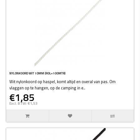
NYLONKOORD WIT 10MM (ROL=100MTR)
Wit nylonkoord op haspel, komt altijd en overal van pas. Om
vlaggen op te hangen, op de camping in e..
€1,85
Excl. BTW: €1,53