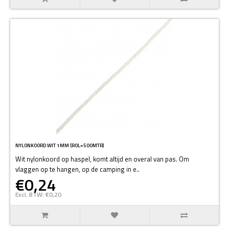
NYLONKOORD WIT 1MM (ROL=500MTR)
Wit nylonkoord op haspel, komt altijd en overal van pas. Om
vlaggen op te hangen, op de camping in e..
€0,24
Excl. BTW: €0,20