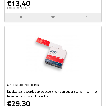
€13,40
Excl. BTW: €11,07
AFZETLINT ROOD-WIT 500MTR
Dit afzetband wordt geproduceerd van een super sterke, niet milieu
belastende, kunststof folie. De u..
€29,30