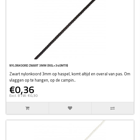
NYLONKOORD ZWART 3MM (ROL=340MTR)
Zwart nylonkoord 3mm op haspel, komt altijd en overal van pas. Om
vlaggen op te hangen, op de campin..
€0,36
Excl. BTW: €0,30