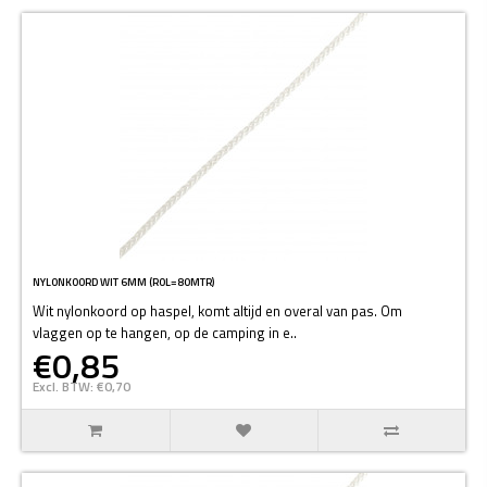
NYLONKOORD WIT 6MM (ROL=80MTR)
Wit nylonkoord op haspel, komt altijd en overal van pas. Om
vlaggen op te hangen, op de camping in e..
€0,85
Excl. BTW: €0,70