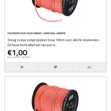
POLYPROPYLEEN TOUW ORANJE 10MM (ROL=90MTR)
Stevig oranje polypropyleen touw 10mm voor allerlei doeleinden.
Dit touw komt altijd wel van pas in..
€1,00
Excl. BTW: €0,83