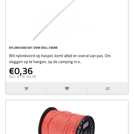
NYLONKOORD WIT 3MM (ROL=380M)
Wit nylonkoord op haspel, komt altijd en overal van pas. Om
vlaggen op te hangen, op de camping in e..
€0,36
Excl. BTW: €0,30