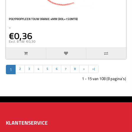
POLYPROPYLEEN TOUW ORANJE 4MM (ROL=150MTR)
..
€0,36
Excl. BTW: €0,30
1
2
3
4
5
6
7
8
>
>|
1 - 15 van 108 (8 pagina's)
KLANTENSERVICE