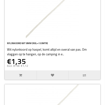
NYLONKOORD WIT 8MM (ROL=150MTR)
Wit nylonkoord op haspel, komt altijd en overal van pas. Om
vlaggen op te hangen, op de camping in e..
€1,35
Excl. BTW: €1,12