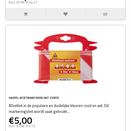
Excl. BTW: €24,21
HASPEL AFZETBAND ROOD-WIT 25MTR
Afzetlint in de populaire en duidelijke kleuren rood en wit. Dit
markeringslint wordt vaak gebruikt ..
€5,00
Excl. BTW: €4,13