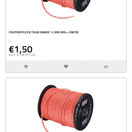
POLYPROPYLEEN TOUW ORANJE 12 MM (ROL=70MTR)
..
€1,50
Excl. BTW: €1,24