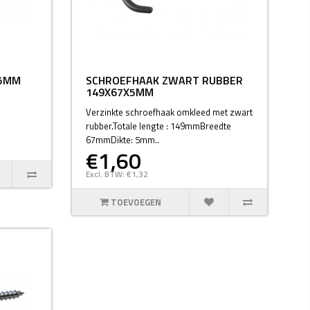
25MM
SCHROEFHAAK ZWART RUBBER
149X67X5MM
Verzinkte schroefhaak omkleed met zwart
rubber.Totale lengte : 149mmBreedte
67mmDikte: 5mm..
€1,60
Excl. BTW: €1,32
TOEVOEGEN