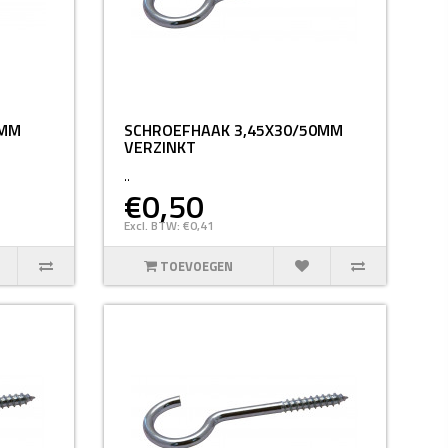
0MM
SCHROEFHAAK 3,45X30/50MM
VERZINKT
..
€0,50
Excl. BTW: €0,41
TOEVOEGEN