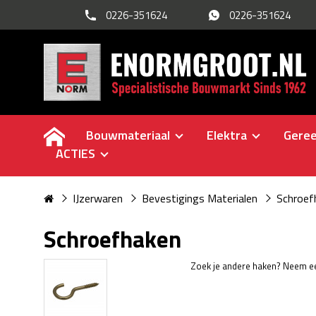
0226-351624
0226-351624
Bouwmateriaal
Elektra
Gere
ACTIES
IJzerwaren
Bevestigings Materialen
Schroef
Schroefhaken
Zoek je andere haken? Neem een