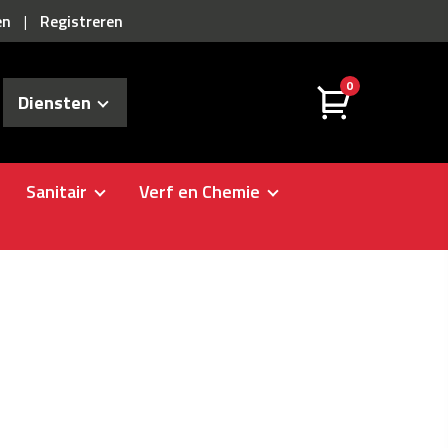
en
Registreren
|
0
Diensten
Sanitair
Verf en Chemie