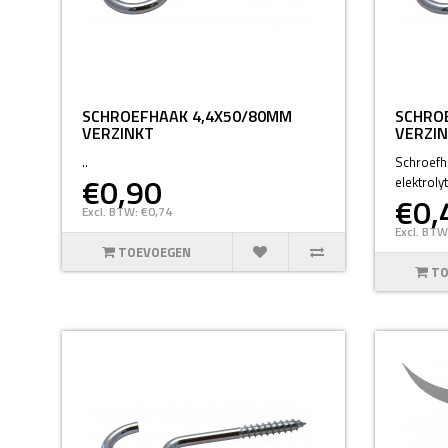
SCHROEFHAAK 4,4X50/80MM
SCHRO
VERZINKT
VERZI
..
Schroefh
€0,90
elektroly
€0,
Excl. BTW: €0,74
Excl. BTW
TOEVOEGEN
TO