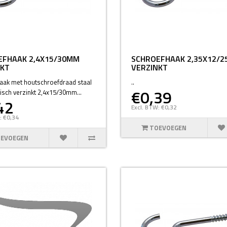
EFHAAK 2,4X15/30MM
SCHROEFHAAK 2,35X12/
NKT
VERZINKT
aak met houtschroefdraad staal
..
€0,39
tisch verzinkt 2,4x15/30mm...
42
Excl. BTW: €0,32
: €0,34
TOEVOEGEN
EVOEGEN