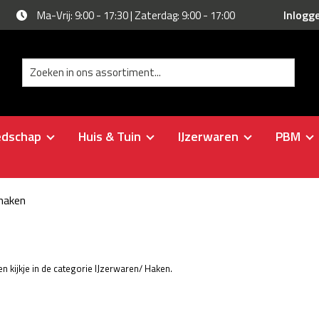
Inlogg
Ma-Vrij: 9:00 - 17:30 | Zaterdag: 9:00 - 17:00
edschap
Huis & Tuin
IJzerwaren
PBM
haken
 kijkje in de categorie IJzerwaren/ Haken.