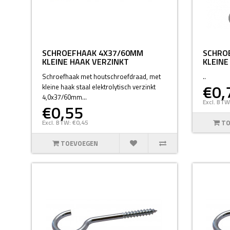
SCHROEFHAAK 4X37/60MM
SCHRO
KLEINE HAAK VERZINKT
KLEINE
Schroefhaak met houtschroefdraad, met
..
€0,
kleine haak staal elektrolytisch verzinkt
4,0x37/60mm...
Excl. BTW
€0,55
Excl. BTW: €0,45
TO
TOEVOEGEN