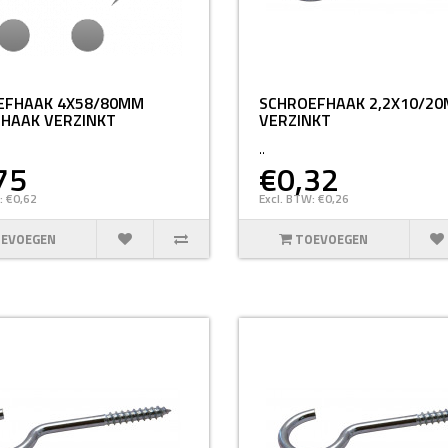
EFHAAK 4X58/80MM
SCHROEFHAAK 2,2X10/2
 HAAK VERZINKT
VERZINKT
..
75
€0,32
: €0,62
Excl. BTW: €0,26
EVOEGEN
TOEVOEGEN