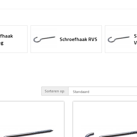
efhaak
S
Schroefhaak RVS
ng
V
Sorteren op: