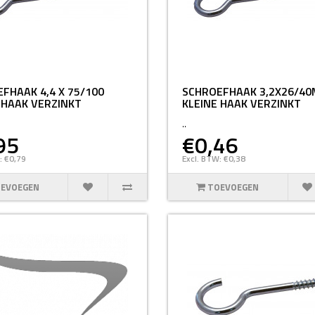
FHAAK 4,4 X 75/100
SCHROEFHAAK 3,2X26/4
 HAAK VERZINKT
KLEINE HAAK VERZINKT
..
95
€0,46
: €0,79
Excl. BTW: €0,38
EVOEGEN
TOEVOEGEN