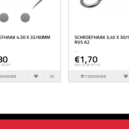
FHAAK 4.30 X 32/60MM
SCHROEFHAAK 3,45 X 30
RVS A2
..
80
€1,70
: €2,31
Excl. BTW: €1,41
EVOEGEN
TOEVOEGEN