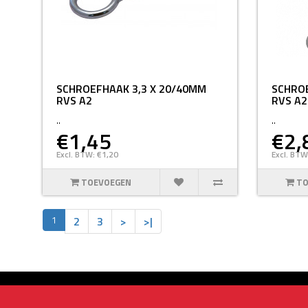
SCHROEFHAAK 3,3 X 20/40MM
SCHROE
RVS A2
RVS A2
..
..
€1,45
€2,
Excl. BTW: €1,20
Excl. BTW
TOEVOEGEN
TO
1
2
3
>
>|