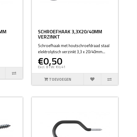
0MM
SCHROEFHAAK 3,3X20/40MM
VERZINKT
Schroefhaak met houtschroefdraad staal
elektrolytisch verzinkt 3,3 x 20/40mm...
€0,50
Excl. BTW: €0,41
TOEVOEGEN