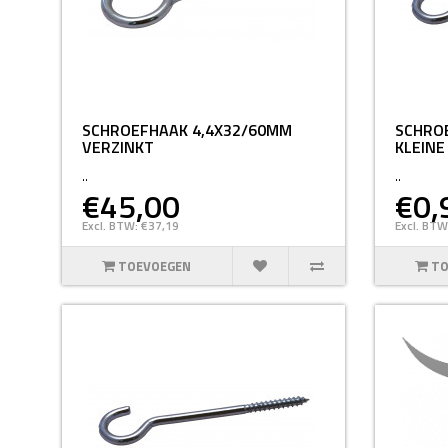
SCHROEFHAAK 4,4X32/60MM
SCHROE
VERZINKT
KLEINE
..
..
€45,00
€0,
Excl. BTW: €37,19
Excl. BTW
TOEVOEGEN
TO