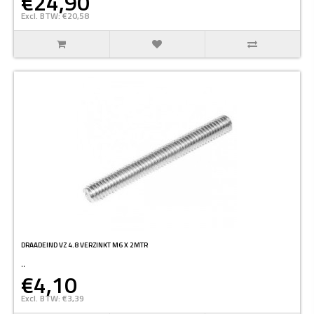
€24,90
Excl. BTW: €20,58
DRAADEIND VZ 4.8 VERZINKT M6 X 2MTR
..
€4,10
Excl. BTW: €3,39