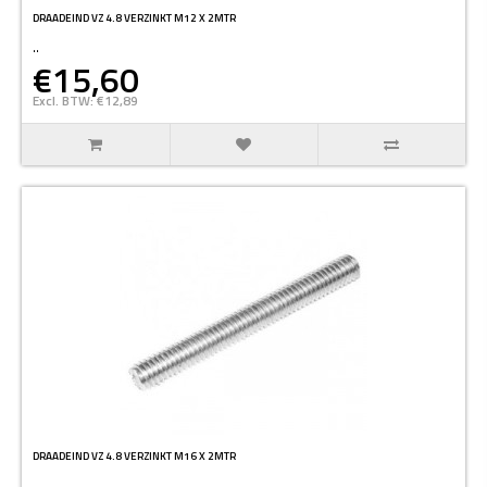
DRAADEIND VZ 4.8 VERZINKT M12 X 2MTR
..
€15,60
Excl. BTW: €12,89
DRAADEIND VZ 4.8 VERZINKT M16 X 2MTR
..