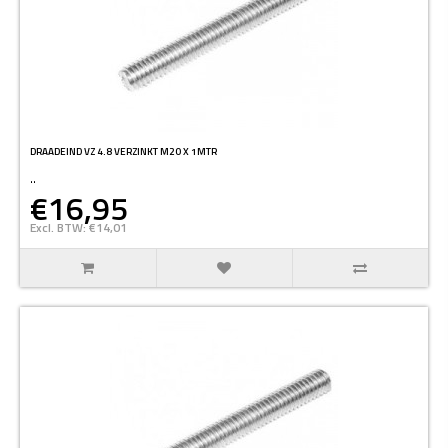
DRAADEIND VZ 4.8 VERZINKT M20 X 1MTR
..
€16,95
Excl. BTW: €14,01