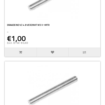
DRAADEIND VZ 4.8 VERZINKT M3 X 1MTR
..
€1,00
Excl. BTW: €0,83