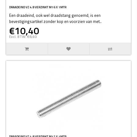
DRAADEIND VZ 4.8 VERZINKT M16 X 1MTR
Een draadeind, ook wel draadstang genoemd, is een
bevestigingsartikel zonder kop en voorzien van met..
€10,40
Excl. BTW: €8,60
DRAADEIND VZ 4.8 VERZINKT M12 X 1MTR