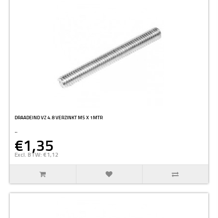
DRAADEIND VZ 4.8 VERZINKT M5 X 1MTR
..
€1,35
Excl. BTW: €1,12