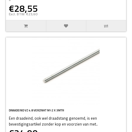
€28,55
Excl. BTW: €23,60
DRAADEIND VZ 4.8 VERZINKT M12 X 3MTR
Een draadeind, ook wel draadstang genoemd, is een
bevestigingsartikel zonder kop en voorzien van met..