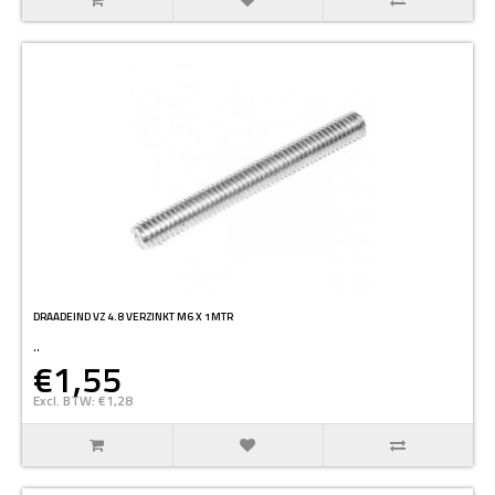
DRAADEIND VZ 4.8 VERZINKT M6 X 1MTR
..
€1,55
Excl. BTW: €1,28