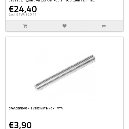
€24,40
Excl. BTW: €20,17
DRAADEIND VZ 4.8 VERZINKT M10 X 1MTR
..
€3,90