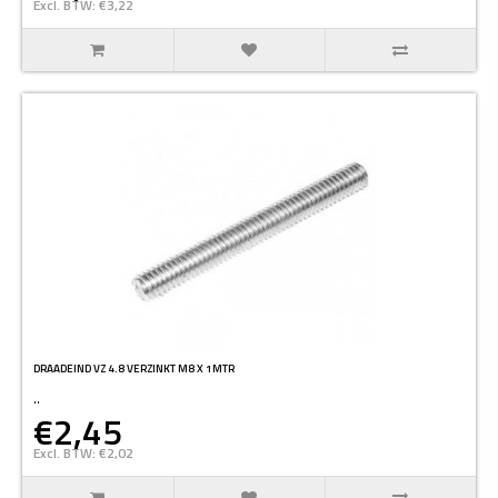
Excl. BTW: €3,22
DRAADEIND VZ 4.8 VERZINKT M8 X 1MTR
..
€2,45
Excl. BTW: €2,02