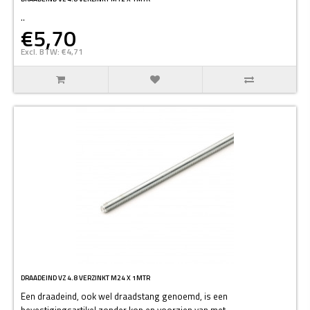
..
€5,70
Excl. BTW: €4,71
DRAADEIND VZ 4.8 VERZINKT M24 X 1MTR
Een draadeind, ook wel draadstang genoemd, is een
bevestigingsartikel zonder kop en voorzien van met..