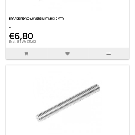
DRAADEIND VZ 4.8 VERZINKT M8 X 2MTR
..
€6,80
Excl. BTW: €5,62