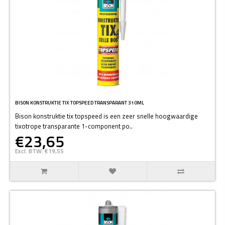
BISON KONSTRUKTIE TIX TOPSPEED TRANSPARANT 310ML
Bison konstruktie tix topspeed is een zeer snelle hoogwaardige
tixotrope transparante 1-component po..
€23,65
Excl. BTW: €19,55