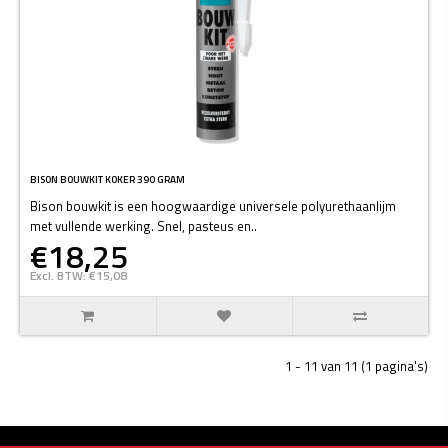
BISON BOUWKIT KOKER 390 GRAM
Bison bouwkit is een hoogwaardige universele polyurethaanlijm
met vullende werking. Snel, pasteus en..
€18,25
Excl. BTW: €15,08
1 - 11 van 11 (1 pagina's)