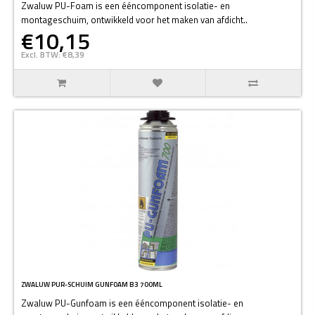
Zwaluw PU-Foam is een ééncomponent isolatie- en
montageschuim, ontwikkeld voor het maken van afdicht..
€10,15
Excl. BTW: €8,39
ZWALUW PUR-SCHUIM GUNFOAM B3 700ML
Zwaluw PU-Gunfoam is een ééncomponent isolatie- en