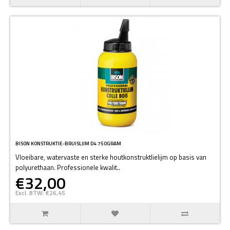
BISON KONSTRUKTIE-BRUISLIJM D4 750GRAM
Vloeibare, watervaste en sterke houtkonstruktlielijm op basis van
polyurethaan. Professionele kwalit..
€32,00
Excl. BTW: €26,45