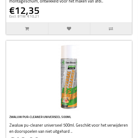
montageschuim, ontwikkeld voor het maken van afdi..
€12,35
Excl. BTW: €10,21
ZWALUW PUR-CLEANER UNIVERSEEL 500ML
Zwaluw pu-cleaner universeel 500ml. Geschikt voor het verwijderen
en doorspoelen van niet uitgehard ..