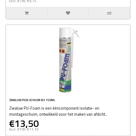
Excl. BTW: €9,75
ZWALUW PUR-SCHUIM B3 750ML
Zwaluw PU-Foam is een ééncomponent isolatie- en
montageschuim, ontwikkeld voor het maken van afdicht..
€13,50
Excl. BTW: €11,16