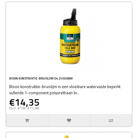
BISON KONSTRUKTIE-BRUISLIJM D4 250GRAM
Bison konstruktie-bruislijm is een vloeibare watervaste beperkt
vullende 1-component polyurethaan br..
€14,35
Excl. BTW: €11,86