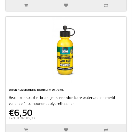
BISON KONSTRUKTIE-BRUISLIJM D4 75ML
Bison konstruktie-bruislijm is een vloeibare watervaste beperkt
vullende 1-component polyurethaan br..
€6,50
Excl. BTW: €5,37