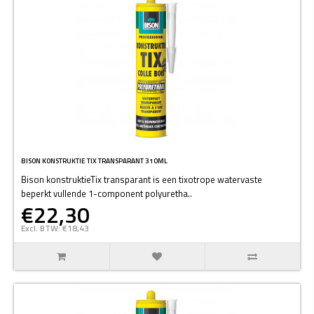
BISON KONSTRUKTIE TIX TRANSPARANT 310ML
Bison konstruktieTix transparant is een tixotrope watervaste
beperkt vullende 1-component polyuretha..
€22,30
Excl. BTW: €18,43