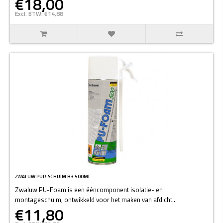
€18,00
Excl. BTW: €14,88
ZWALUW PUR-SCHUIM B3 500ML
Zwaluw PU-Foam is een ééncomponent isolatie- en
montageschuim, ontwikkeld voor het maken van afdicht..
€11,80