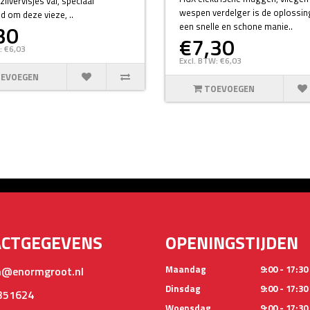
zilvervisjes val, speciaal
wespen verdelger is de oplossi
d om deze vieze, ..
30
een snelle en schone manie..
€7,30
: €6,03
Excl. BTW: €6,03
EVOEGEN
TOEVOEGEN
ACTGEGEVENS
OPENINGSTIJDEN
Maandag
9:00 - 17:30
@enormgroot.nl
Dinsdag
9:00 - 17:30
351624
Woensdag
9:00 - 17:30