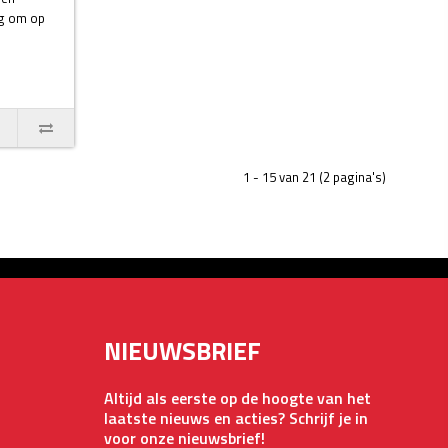
ng om op
1 - 15 van 21 (2 pagina's)
NIEUWSBRIEF
Altijd als eerste op de hoogte van het
laatste nieuws en acties? Schrijf je in
voor onze nieuwsbrief!