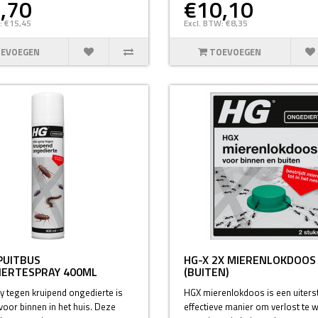
,70
€10,10
: €15,45
Excl. BTW: €8,35
EVOEGEN
TOEVOEGEN
PUITBUS
HG-X 2X MIERENLOKDOOS
IERTESPRAY 400ML
(BUITEN)
y tegen kruipend ongedierte is
HGX mierenlokdoos is een uiters
voor binnen in het huis. Deze
effectieve manier om verlost te 