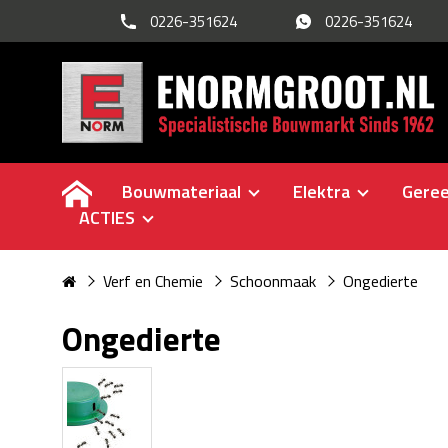
0226-351624
0226-351624
Bouwmateriaal
Elektra
Gere
ACTIES
Verf en Chemie
Schoonmaak
Ongedierte
Ongedierte