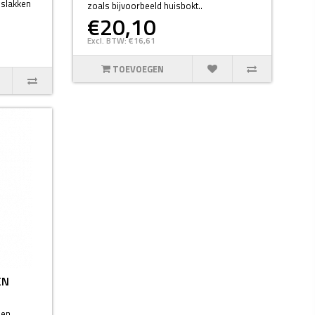
 slakken
zoals bijvoorbeeld huisbokt..
€20,10
Excl. BTW: €16,61
TOEVOEGEN
EN
 en