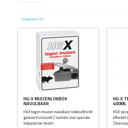
Vergelijken (0)
HG-X MUIZENLOKBOX
HG-X T
NAVULBAAR
400ML
HGX tegen muizen navulbare lokboxWordt
HGX spray
geleverd inclusief 2 sachets met speciale
effectief 
lokpasta ter bestri..
Zilvervisje