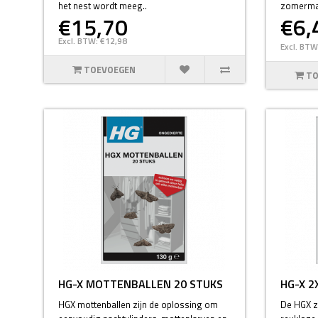
het nest wordt meeg..
zomermaa
€15,70
€6,
Excl. BTW: €12,98
Excl. BTW
TOEVOEGEN
TO
HG-X MOTTENBALLEN 20 STUKS
HG-X 2
HGX mottenballen zijn de oplossing om
De HGX zi