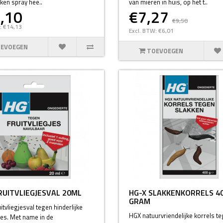
ken spray hee..
van mieren in huis, op het t..
,10
€7,27
€9,50
: €14,13
Excl. BTW: €6,01
EVOEGEN
TOEVOEGEN
RUITVLIEGJESVAL 20ML
HG-X SLAKKENKORRELS 4
GRAM
itvliegjesval tegen hinderlijke
HGX natuurvriendelijke korrels t
gjes. Met name in de