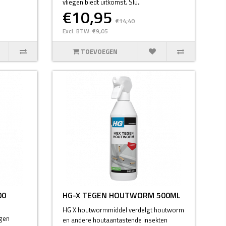
vliegen biedt uitkomst. Slu..
€10,95
€14,40
Excl. BTW: €9,05
TOEVOEGEN
00
HG-X TEGEN HOUTWORM 500ML
HG X houtwormmiddel verdelgt houtworm
egen
en andere houtaantastende insekten