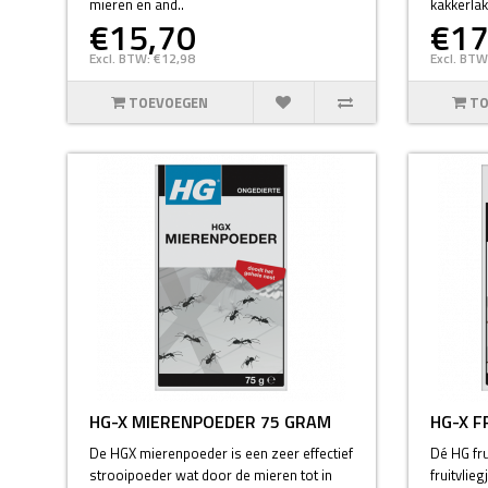
mieren en and..
kakkerlak
€15,70
€17
Excl. BTW: €12,98
Excl. BTW
TOEVOEGEN
TO
HG-X MIERENPOEDER 75 GRAM
HG-X F
De HGX mierenpoeder is een zeer effectief
Dé HG fru
strooipoeder wat door de mieren tot in
fruitvlie