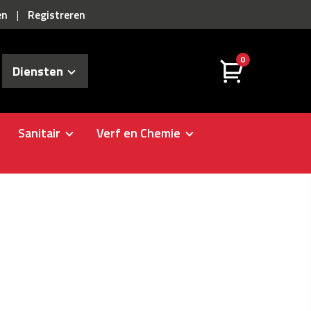
en
Registreren
|
0
Diensten
Sanitair
Verf en Chemie