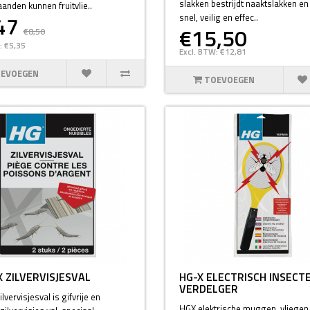
slakken bestrijdt naaktslakken en
nden kunnen fruitvlie..
47
snel, veilig en effec..
€15,50
€8,50
: €5,35
Excl. BTW: €12,81
EVOEGEN
TOEVOEGEN
X ZILVERVISJESVAL
HG-X ELECTRISCH INSECT
VERDELGER
lvervisjesval is gifvrije en
HGX elektrische muggen, vliegen