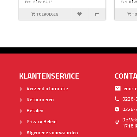
Excl. BTW: €4,13
Excl. BTW
TOEVOEGEN
TO
KLANTENSERVICE
CONT
Verzendinformatie
enorm
0226-
Retourneren
0226-
Betalen
De Vek
Privacy Beleid
1716 
Algemene voorwaarden