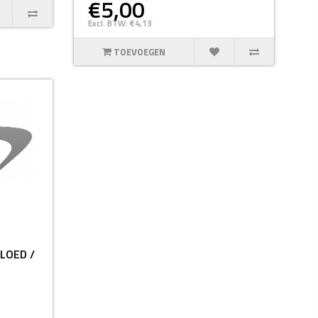
€5,00
Excl. BTW: €4,13
TOEVOEGEN
LOED /