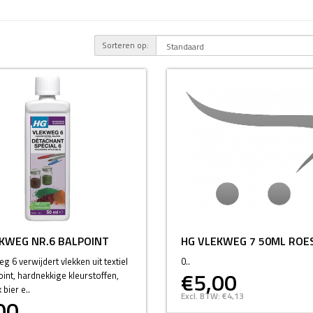
Sorteren op:
KWEG NR.6 BALPOINT
HG VLEKWEG 7 50ML ROE
g 6 verwijdert vlekken uit textiel
0..
€5,00
oint, hardnekkige kleurstoffen,
bier e..
Excl. BTW: €4,13
00