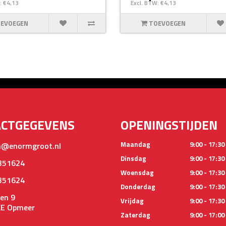
: €4,13
Excl. BTW: €4,13
EVOEGEN
TOEVOEGEN
ACTGEGEVENS
OPENINGSTIJDEN
Maandag
9:00 - 17:30
@enormgroot.nl
Dinsdag
9:00 - 17:30
351624
Woensdag
9:00 - 17:30
351624
Donderdag
9:00 - 17:30
en 9
Vrijdag
9:00 - 17:30
KE Opmeer
Zaterdag
9:00 - 17:00