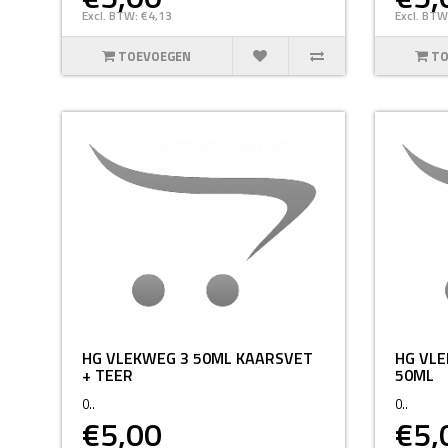
Excl. BTW: €4,13
Excl. BTW
TOEVOEGEN
TO
HG VLEKWEG 3 50ML KAARSVET
HG VLE
+ TEER
50ML
0..
0..
€5,00
€5,