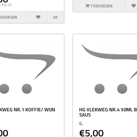
: €4,13
TOEVOEGEN
EVOEGEN
KWEG NR.1 KOFFIE/ WIJN
HG VLEKWEG NR.4 50ML B
SAUS
0..
00
€5,00