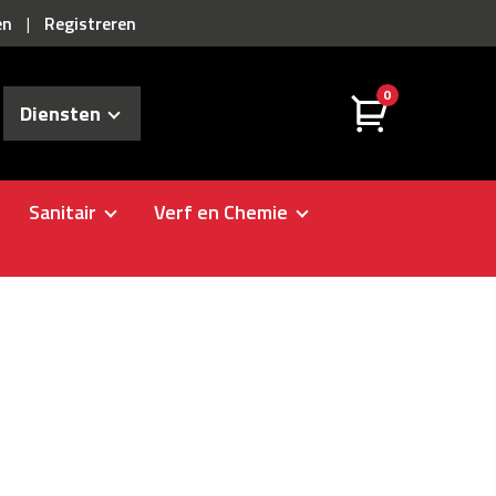
en
Registreren
|
0
Diensten
Sanitair
Verf en Chemie