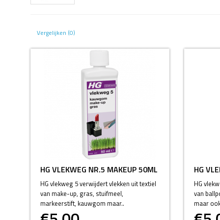
Vergelijken (0)
HG VLEKWEG NR.5 MAKEUP 50ML
HG VLE
HG vlekweg 5 verwijdert vlekken uit textiel
HG vlekwe
van make-up, gras, stuifmeel,
van ballp
markeerstift, kauwgom maar..
maar ook 
€5,00
€5,