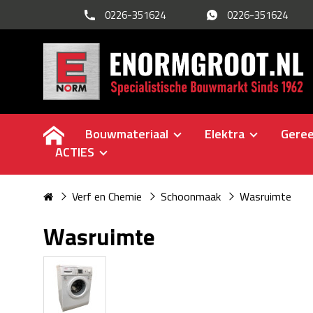
0226-351624
0226-351624
Bouwmateriaal
Elektra
Gere
ACTIES
Verf en Chemie
Schoonmaak
Wasruimte
Wasruimte