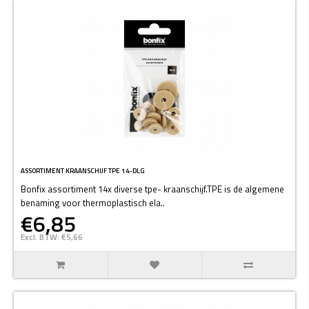
ASSORTIMENT KRAANSCHIJF TPE 14-DLG
Bonfix assortiment 14x diverse tpe- kraanschijf.TPE is de algemene
benaming voor thermoplastisch ela..
€6,85
Excl. BTW: €5,66