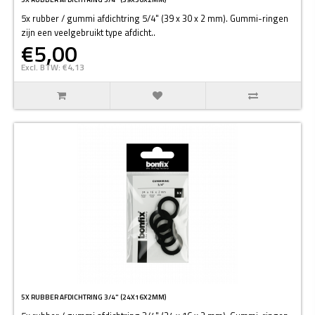
5x rubber / gummi afdichtring 5/4" (39 x 30 x 2 mm). Gummi-ringen
zijn een veelgebruikt type afdicht..
€5,00
Excl. BTW: €4,13
5X RUBBER AFDICHTRING 3/4" (24X16X2MM)