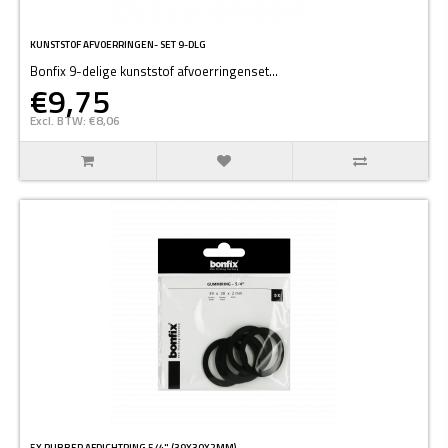
KUNSTSTOF AFVOERRINGEN- SET 9-DLG
Bonfix 9-delige kunststof afvoerringenset...
€9,75
Excl. BTW: €8,06
5X RUBBER AFDICHTRING 5/4" (39X30X2MM)