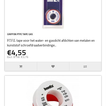
GRIFFON PTFE TAPE GAS
P.T.F.E. tape voor het water- en gasdicht afdichten van metalen en
kunststof schroefdraadverbindinge..
€4,55
Excl. BTW: €3,76