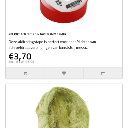
ROL PTFE AFDICHTINGS- TAPE 0.1MM 12MTR
Deze afdichtingstape is perfect voor het afdichten van
schroefdraadverbindingen van kunststof, messi..
€3,70
Excl. BTW: €3,06