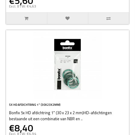
€5,60
Excl. BTW: €4,63
5X HD AFDICHTRING 1" (30X23X2MM)
Bonfix 5x HD afdichtring 1" (30 x 23 x 2 mm)HD-afdichtingen
bestaande uit een combinatie van NBR en ..
€8,40
Excl. BTW: €6,94