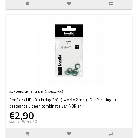
5X HD AFDICHTRING 3/8" (14X9X2MM)
Bonfix 5x HD afdichtring 3/8" (14 x 9 x 2 mm)HD-afdichtingen
bestaande uit een combinatie van NBR en..
€2,90
Excl. BTW: €2,40