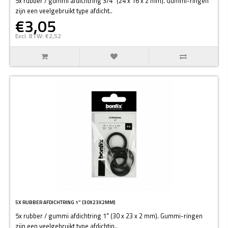
5x rubber / gummi afdichtring 3/4" (24 x 16 x 2 mm). Gummi-ringen
zijn een veelgebruikt type afdicht..
€3,05
Excl. BTW: €2,52
5X RUBBER AFDICHTRING 1" (30X23X2MM)
5x rubber / gummi afdichtring 1" (30 x 23 x 2 mm). Gummi-ringen
zijn een veelgebruikt type afdichtin..