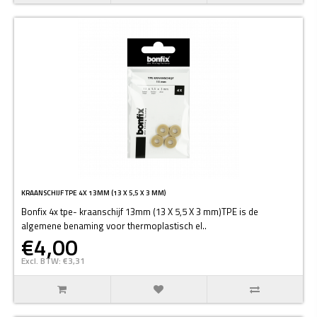
KRAANSCHIJF TPE 4X 13MM (13 X 5,5 X 3 MM)
Bonfix 4x tpe- kraanschijf 13mm (13 X 5,5 X 3 mm)TPE is de
algemene benaming voor thermoplastisch el..
€4,00
Excl. BTW: €3,31