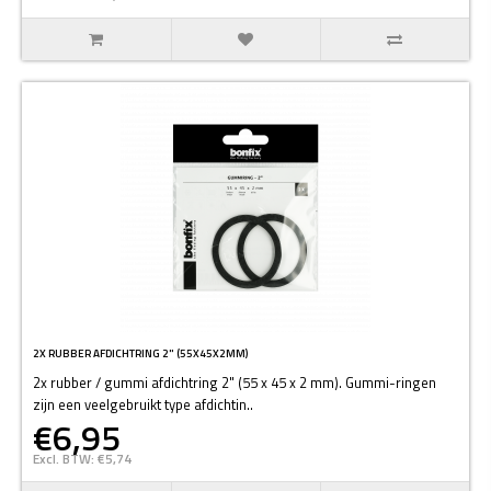
2X RUBBER AFDICHTRING 2" (55X45X2MM)
2x rubber / gummi afdichtring 2" (55 x 45 x 2 mm). Gummi-ringen
zijn een veelgebruikt type afdichtin..
€6,95
Excl. BTW: €5,74