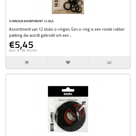
O-RINGEN ASSORTIMENT 12-DLG
Assortiment van 12 stuks o-ringen. Een o-ring is een ronde rubber
pakking die wordt gebruikt om een ..
€5,45
Excl. BTW: €4,50