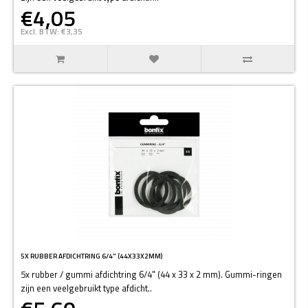
€4,05
Excl. BTW: €3,35
5X RUBBER AFDICHTRING 6/4" (44X33X2MM)
5x rubber / gummi afdichtring 6/4" (44 x 33 x 2 mm). Gummi-ringen
zijn een veelgebruikt type afdicht..