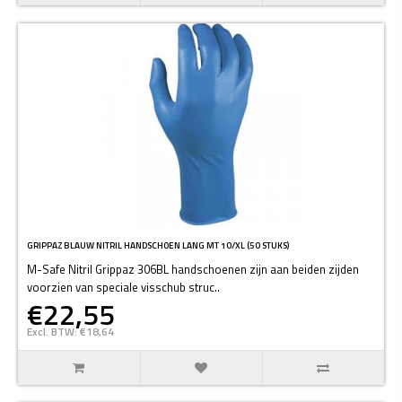
GRIPPAZ BLAUW NITRIL HANDSCHOEN LANG MT 10/XL (50 STUKS)
M-Safe Nitril Grippaz 306BL handschoenen zijn aan beiden zijden
voorzien van speciale visschub struc..
€22,55
Excl. BTW: €18,64