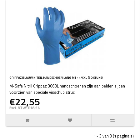
GRIPPAZ BLAUW NITRIL HANDSCHOEN LANG MT 11/XXL (50 STUKS)
M-Safe Nitril Grippaz 306BL handschoenen zijn aan beiden zijden
voorzien van speciale visschub struc..
€22,55
Excl. BTW: €18,64
1 - 3 van 3 (1 pagina's)