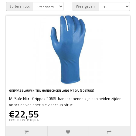
Sorteren op:
Weergeven:
GRIPPAZ BLAUW NITRIL HANDSCHOEN LANG MT 9/L (50 STUKS)
M-Safe Nitril Grippaz 306BL handschoenen zijn aan beiden zijden
voorzien van speciale visschub struc..
€22,55
Excl. BTW: €18,64