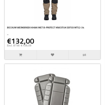
BECKUM WERKBROEK KHAKI MET B-PROTECT KNIESTUK EBT03 MT52-34
..
€132,00
Excl. BTW: €109,09