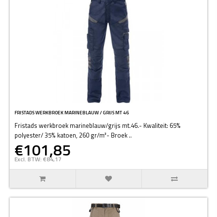
FRISTADS WERKBROEK MARINEBLAUW / GRIJS MT 46
Fristads werkbroek marineblauw/grijs mt.46.- Kwaliteit: 65%
polyester/ 35% katoen, 260 gr/m²- Broek ..
€101,85
Excl. BTW: €84,17