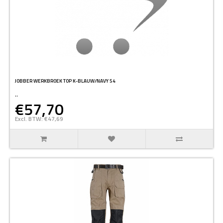
JOBBER WERKBROEK TOP K-BLAUW/NAVY 54
..
€57,70
Excl. BTW: €47,69