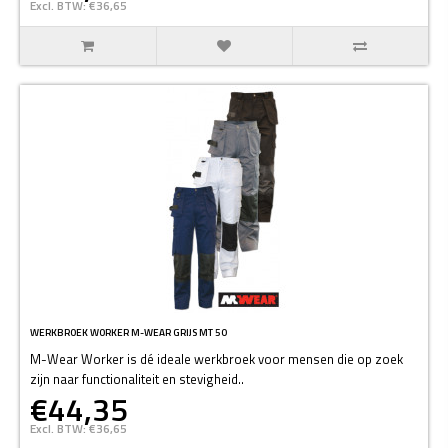
Excl. BTW: €36,65
WERKBROEK WORKER M-WEAR GRIJS MT 50
M-Wear Worker is dé ideale werkbroek voor mensen die op zoek
zijn naar functionaliteit en stevigheid..
€44,35
Excl. BTW: €36,65