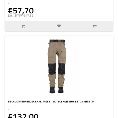
..
€57,70
Excl. BTW: €47,69
BECKUM WERKBROEK KHAKI MET B-PROTECT KNIESTUK EBT03 MT56-34
..
€132,00