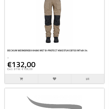
BECKUM WERKBROEK KHAKI MET B-PROTECT KNIESTUK EBT03 MT48-34
..
€132,00
Excl. BTW: €109,09