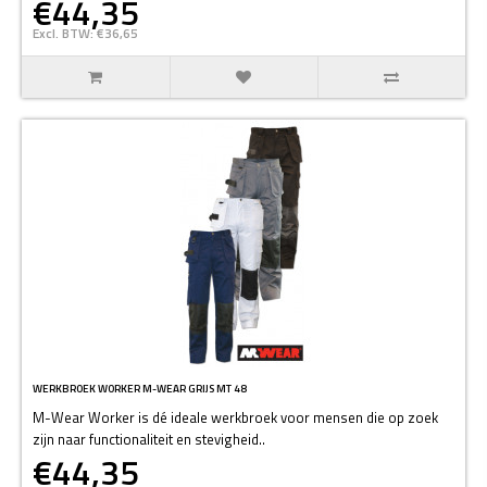
€44,35
Excl. BTW: €36,65
WERKBROEK WORKER M-WEAR GRIJS MT 48
M-Wear Worker is dé ideale werkbroek voor mensen die op zoek
zijn naar functionaliteit en stevigheid..
€44,35