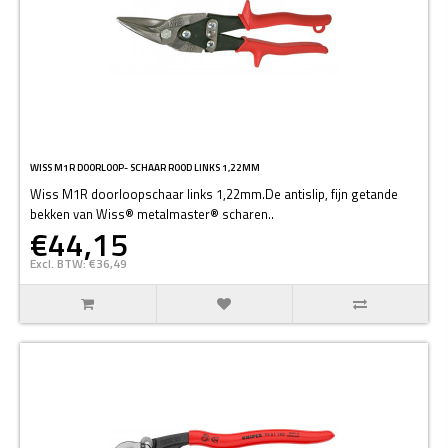
WISS M1R DOORLOOP- SCHAAR ROOD LINKS 1,22MM
Wiss M1R doorloopschaar links 1,22mm.De antislip, fijn getande
bekken van Wiss® metalmaster® scharen..
€44,15
Excl. BTW: €36,49