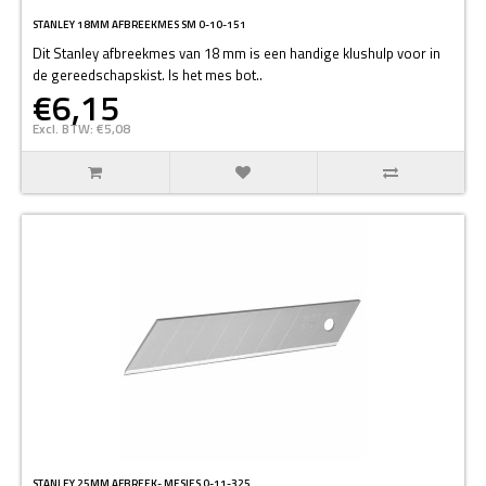
STANLEY 18MM AFBREEKMES SM 0-10-151
Dit Stanley afbreekmes van 18 mm is een handige klushulp voor in
de gereedschapskist. Is het mes bot..
€6,15
Excl. BTW: €5,08
STANLEY 25MM AFBREEK- MESJES 0-11-325