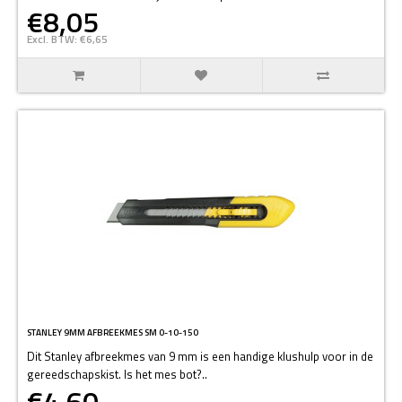
€8,05
Excl. BTW: €6,65
STANLEY 9MM AFBREEKMES SM 0-10-150
Dit Stanley afbreekmes van 9 mm is een handige klushulp voor in de
gereedschapskist. Is het mes bot?..
€4,60