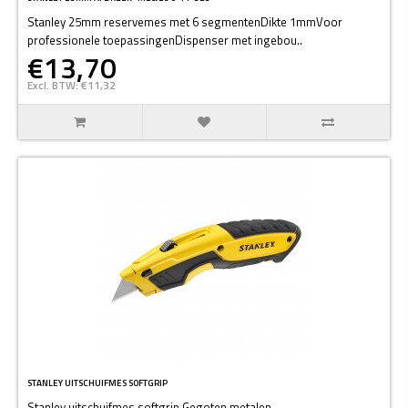
Stanley 25mm reservemes met 6 segmentenDikte 1mmVoor
professionele toepassingenDispenser met ingebou..
€13,70
Excl. BTW: €11,32
STANLEY UITSCHUIFMES SOFTGRIP
Stanley uitschuifmes softgrip.Gegoten metalen