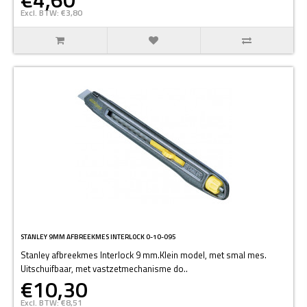
Excl. BTW: €3,80
STANLEY 9MM AFBREEKMES INTERLOCK 0-10-095
Stanley afbreekmes Interlock 9 mm.Klein model, met smal mes.
Uitschuifbaar, met vastzetmechanisme do..
€10,30
Excl. BTW: €8,51