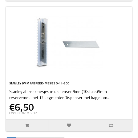
STANLEY 9MM AFBREEK- MESJES 0-11-300
Stanley afbreekmesjes in dispenser 9mm(10stuks)9mm
reservemes met 12 segmentenDispenser met kapje om..
€6,50
Excl. BTW: €5,37