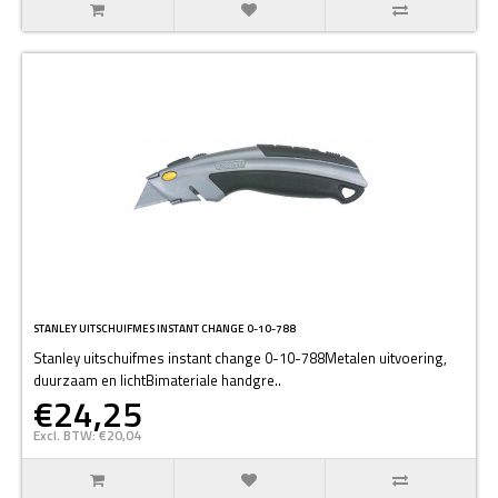
STANLEY UITSCHUIFMES INSTANT CHANGE 0-10-788
Stanley uitschuifmes instant change 0-10-788Metalen uitvoering,
duurzaam en lichtBimateriale handgre..
€24,25
Excl. BTW: €20,04