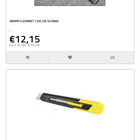
ZAKMES LEMMET / VIJL EN SCHAAR
..
€12,15
Excl. BTW: €10,04