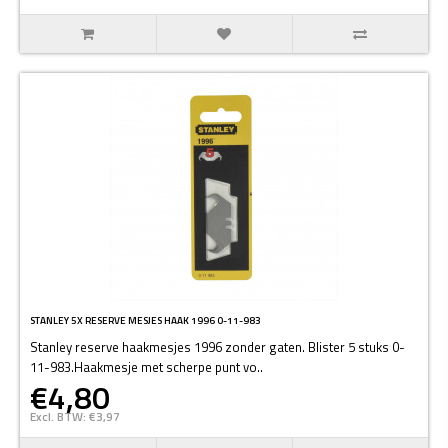
STANLEY 5X RESERVE MESJES HAAK 1996 0-11-983
Stanley reserve haakmesjes 1996 zonder gaten. Blister 5 stuks 0-
11-983.Haakmesje met scherpe punt vo..
€4,80
Excl. BTW: €3,97