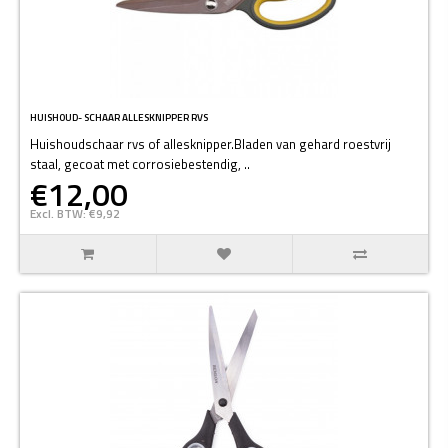
HUISHOUD- SCHAAR ALLESKNIPPER RVS
Huishoudschaar rvs of allesknipper.Bladen van gehard roestvrij
staal, gecoat met corrosiebestendig, ..
€12,00
Excl. BTW: €9,92