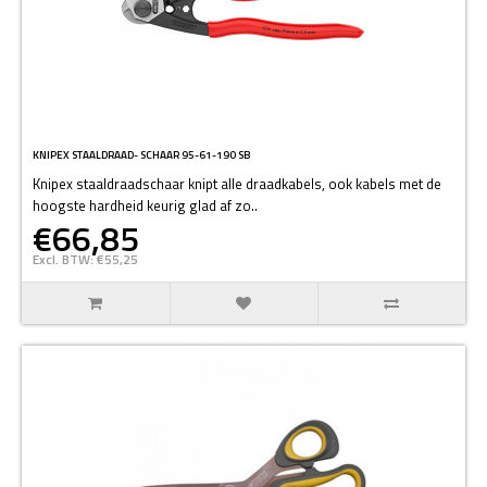
KNIPEX STAALDRAAD- SCHAAR 95-61-190 SB
Knipex staaldraadschaar knipt alle draadkabels, ook kabels met de
hoogste hardheid keurig glad af zo..
€66,85
Excl. BTW: €55,25