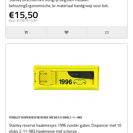
behuizingErgonomische, bi-materiaal handgreep voor bet..
€15,50
Excl. BTW: €12,81
STANLEY DISPENSER RESERVE MESJES (1996) 2-11-983
Stanley reserve haakmesjes 1996 zonder gaten. Dispencer met 10
stuks 2-11-983.Haakmesje met scherpe ..