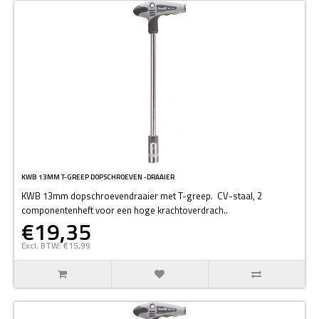
KWB 13MM T-GREEP DOPSCHROEVEN -DRAAIER
KWB 13mm dopschroevendraaier met T-greep. CV-staal, 2
componentenheft voor een hoge krachtoverdrach..
€19,35
Excl. BTW: €15,99