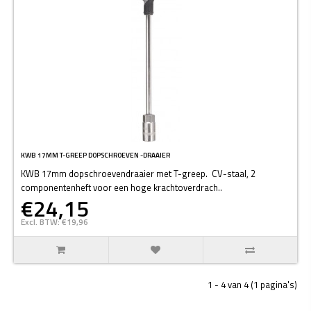
KWB 17MM T-GREEP DOPSCHROEVEN -DRAAIER
KWB 17mm dopschroevendraaier met T-greep. CV-staal, 2
componentenheft voor een hoge krachtoverdrach..
€24,15
Excl. BTW: €19,96
1 - 4 van 4 (1 pagina's)