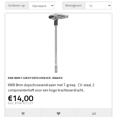
Sorteren op:
Weergeven:
KWB 8MM T-GREEP DOPSCHROEVEN -DRAAIER
KWB 8mm dopschroevendraaier met T-greep. CV-staal, 2
componentenheft voor een hoge krachtoverdracht..
€14,00
Excl. BTW: €11,57