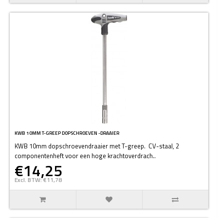
KWB 10MM T-GREEP DOPSCHROEVEN -DRAAIER
KWB 10mm dopschroevendraaier met T-greep. CV-staal, 2
componentenheft voor een hoge krachtoverdrach..
€14,25
Excl. BTW: €11,78