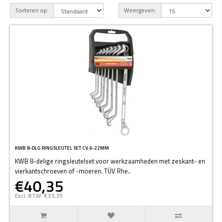
Sorteren op:
Weergeven:
KWB 8-DLG RINGSLEUTEL SET CV 6-22MM
KWB 8-delige ringsleutelset voor werkzaamheden met zeskant- en
vierkantschroeven of -moeren. TÜV Rhe..
€40,35
Excl. BTW: €33,35