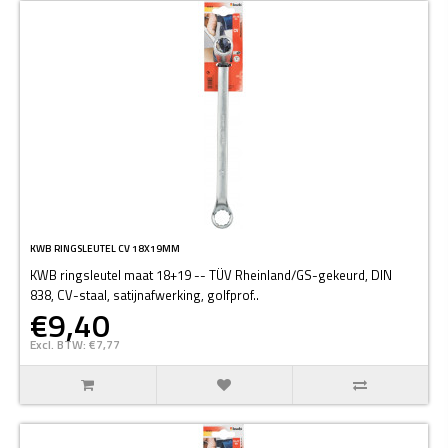
KWB RINGSLEUTEL CV 18X19MM
KWB ringsleutel maat 18+19 -- TÜV Rheinland/GS-gekeurd, DIN
838, CV-staal, satijnafwerking, golfprof..
€9,40
Excl. BTW: €7,77