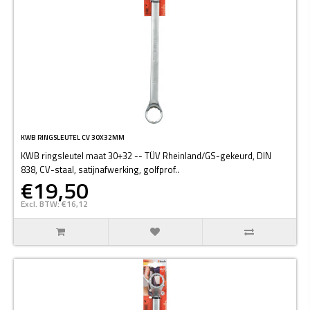
KWB RINGSLEUTEL CV 30X32MM
KWB ringsleutel maat 30+32 -- TÜV Rheinland/GS-gekeurd, DIN
838, CV-staal, satijnafwerking, golfprof..
€19,50
Excl. BTW: €16,12