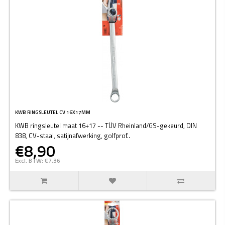
KWB RINGSLEUTEL CV 16X17MM
KWB ringsleutel maat 16+17 -- TÜV Rheinland/GS-gekeurd, DIN
838, CV-staal, satijnafwerking, golfprof..
€8,90
Excl. BTW: €7,36