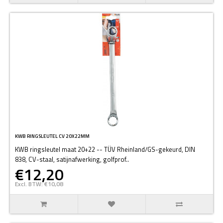
KWB RINGSLEUTEL CV 20X22MM
KWB ringsleutel maat 20+22 -- TÜV Rheinland/GS-gekeurd, DIN
838, CV-staal, satijnafwerking, golfprof..
€12,20
Excl. BTW: €10,08