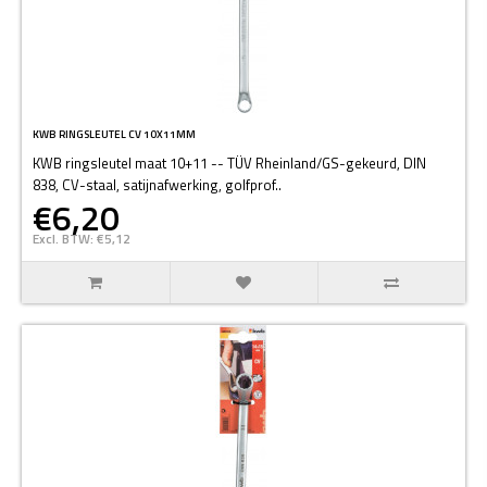
KWB RINGSLEUTEL CV 10X11MM
KWB ringsleutel maat 10+11 -- TÜV Rheinland/GS-gekeurd, DIN
838, CV-staal, satijnafwerking, golfprof..
€6,20
Excl. BTW: €5,12