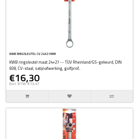
KWB RINGSLEUTEL CV 24X27MM
KWB ringsleutel maat 24+27 -- TÜV Rheinland/GS-gekeurd, DIN
838, CV-staal, satijnafwerking, golfprof..
€16,30
Excl. BTW: €13,47