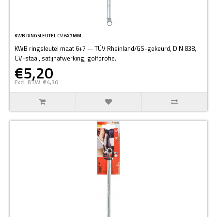
KWB RINGSLEUTEL CV 6X7MM
KWB ringsleutel maat 6+7 -- TÜV Rheinland/GS-gekeurd, DIN 838,
CV-staal, satijnafwerking, golfprofie..
€5,20
Excl. BTW: €4,30