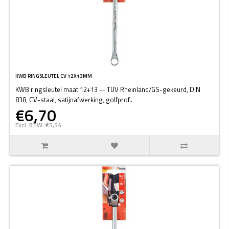
KWB RINGSLEUTEL CV 12X13MM
KWB ringsleutel maat 12+13 -- TÜV Rheinland/GS-gekeurd, DIN
838, CV-staal, satijnafwerking, golfprof..
€6,70
Excl. BTW: €5,54