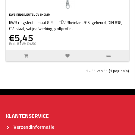
KWB RINGSLEUTEL CV 8X9MM
KWB ringsleutel maat 8+9 -- TÜV Rheinland/GS-gekeurd, DIN 838,
CV-staal, satijnafwerking, golfprofie..
€5,45
Excl. BTW: €4,50
1 - 11 van 11 (1 pagina's)
KLANTENSERVICE
Verzendinformatie