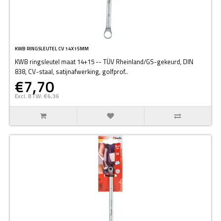
KWB RINGSLEUTEL CV 14X15MM
KWB ringsleutel maat 14+15 -- TÜV Rheinland/GS-gekeurd, DIN
838, CV-staal, satijnafwerking, golfprof..
€7,70
Excl. BTW: €6,36