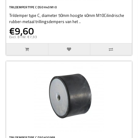
TRILDEMPER TYPE C D50 H40 M10
Trildemper type C, diameter 50mm hoogte 40mm M10Cilindrische
rubber-metaal trillingsdempers van het ..
€9,60
Excl. BTW: €7,93
TRILDEMPER TYPE C D30 H30 M8