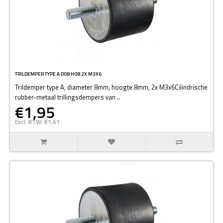
TRILDEMPER TYPE A D08 H08 2X M3X6
Trildemper type A, diameter 8mm, hoogte 8mm, 2x M3x6Cilindrische
rubber-metaal trillingsdempers van ..
€1,95
Excl. BTW: €1,61