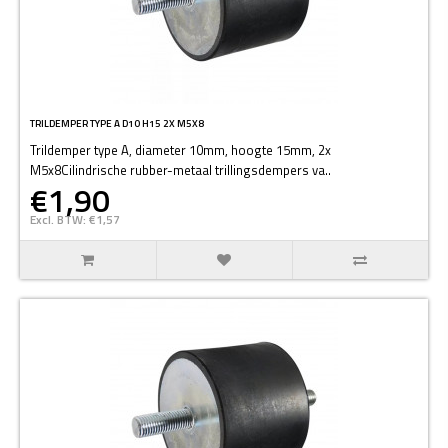
TRILDEMPER TYPE A D10 H15 2X M5X8
Trildemper type A, diameter 10mm, hoogte 15mm, 2x
M5x8Cilindrische rubber-metaal trillingsdempers va..
€1,90
Excl. BTW: €1,57