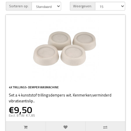
Sorteren op:
Weergeven:
4X TRILLINGS- DEMPER WASMACHINE
Set a 4 kunststof trillingsdempers wit. Kenmerken;verminderd
vibratieantislip..
€9,50
Excl. BTW: €7,85