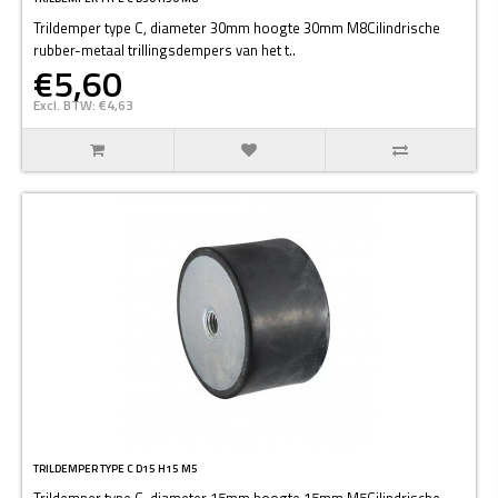
Trildemper type C, diameter 30mm hoogte 30mm M8Cilindrische
rubber-metaal trillingsdempers van het t..
€5,60
Excl. BTW: €4,63
TRILDEMPER TYPE C D15 H15 M5
Trildemper type C, diameter 15mm hoogte 15mm M5Cilindrische