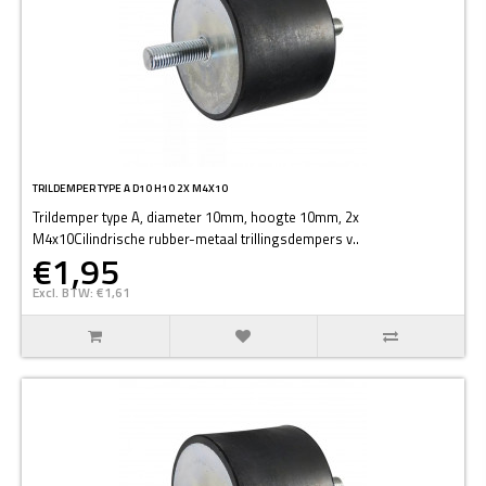
TRILDEMPER TYPE A D10 H10 2X M4X10
Trildemper type A, diameter 10mm, hoogte 10mm, 2x
M4x10Cilindrische rubber-metaal trillingsdempers v..
€1,95
Excl. BTW: €1,61