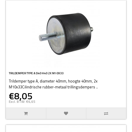
TRILDEMPER TYPE A D40 H40 2X M10X33
Trildemper type A, diameter 40mm, hoogte 40mm, 2x
M10x33Cilindrische rubber-metaal trillingsdempers ..
€8,05
Excl. BTW: €6,65