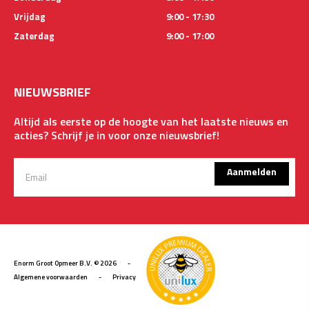
Vrijdag
9:00 - 17:30
Zaterdag
9:00 - 17:00
NIEUWSBRIEF
Altijd als eerste op de hoogte van het laatste nieuws en
acties? Schrijf je in voor onze nieuwsbrief!
Aanmelden
Enorm Groot Opmeer B.V. © 2026
-
Algemene voorwaarden
-
Privacy