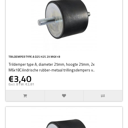
TRILDEMPER TYPE A D25 H25 2X M6X18
Trildemper type A, diameter 25mm, hoogte 25mm, 2x
M6x18Cilindrische rubber-metaal trillingsdempers v..
€3,40
Excl. BTW: €2,81