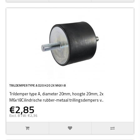
TRILDEMPER TYPE A D20 H20 2X M6X18
Trildemper type A, diameter 20mm, hoogte 20mm, 2x
M6x18Cilindrische rubber-metaal trillingsdempers v..
€2,85
Excl. BTW: €2,36