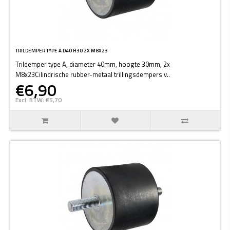
TRILDEMPER TYPE A D40 H30 2X M8X23
Trildemper type A, diameter 40mm, hoogte 30mm, 2x
M8x23Cilindrische rubber-metaal trillingsdempers v..
€6,90
Excl. BTW: €5,70