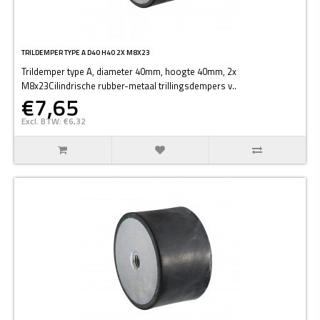
TRILDEMPER TYPE A D40 H40 2X M8X23
Trildemper type A, diameter 40mm, hoogte 40mm, 2x
M8x23Cilindrische rubber-metaal trillingsdempers v..
€7,65
Excl. BTW: €6,32