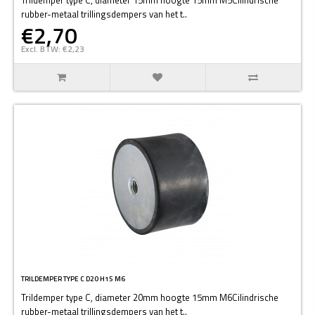
rubber-metaal trillingsdempers van het t..
€2,70
Excl. BTW: €2,23
TRILDEMPER TYPE C D20 H15 M6
Trildemper type C, diameter 20mm hoogte 15mm M6Cilindrische
rubber-metaal trillingsdempers van het t..