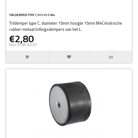
TRILDEMPER TYPE C D15 H15 M4
Trildemper type C, diameter 15mm hoogte 15mm M4Cilindrische
rubber-metaal trillingsdempers van het t..
€2,80
Excl. BTW: €2,31