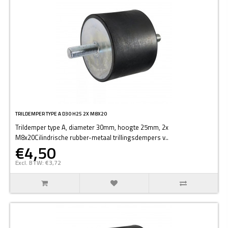
TRILDEMPER TYPE A D30 H25 2X M8X20
Trildemper type A, diameter 30mm, hoogte 25mm, 2x
M8x20Cilindrische rubber-metaal trillingsdempers v..
€4,50
Excl. BTW: €3,72