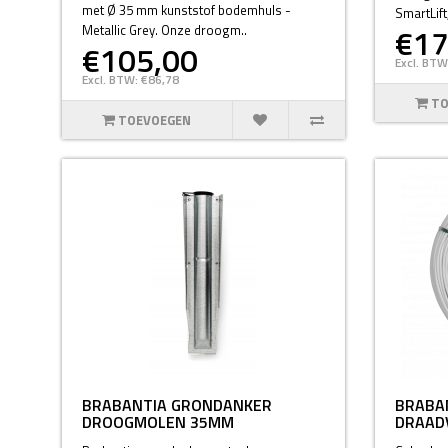
met Ø 35 mm kunststof bodemhuls -
SmartLift
€17
Metallic Grey. Onze droogm..
€105,00
Excl. BTW
Excl. BTW: €86,78
TO
TOEVOEGEN
BRABANTIA GRONDANKER
BRABAN
DROOGMOLEN 35MM
DRAAD