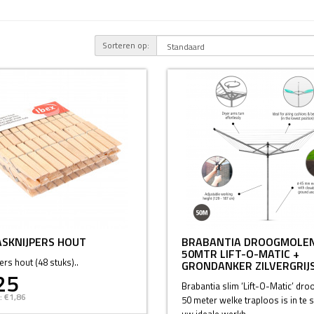
Sorteren op:
SKNIJPERS HOUT
BRABANTIA DROOGMOLE
50MTR LIFT-O-MATIC +
rs hout (48 stuks)..
GRONDANKER ZILVERGRIJ
25
Brabantia slim ‘Lift-O-Matic’ dr
: €1,86
50 meter welke traploos is in te s
uw ideale werkh..