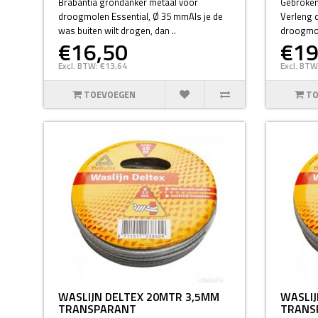
Brabantia grondanker metaal voor
Gebroken
droogmolen Essential, Ø 35 mmAls je de
Verleng 
was buiten wilt drogen, dan ..
droogmol
€16,50
€19
Excl. BTW: €13,64
Excl. BTW
TOEVOEGEN
TO
WASLIJN DELTEX 20MTR 3,5MM
WASLIJ
TRANSPARANT
TRANS