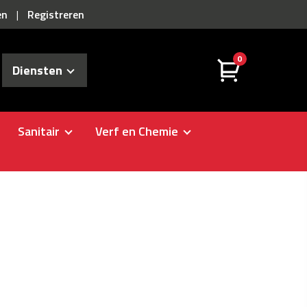
en
Registreren
|
0
Diensten
Sanitair
Verf en Chemie