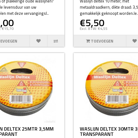
 of plakkerige oude waslijnen?
Waslijn deltex 10 meter, met
de levensduur van uw
metaaldraadkern, dikte draad: 3
en met deze vervangingsl..
gemakkelijk geknoopt worden.le.
,00
€5,50
: €15,70
Excl. BTW: €4,55
EVOEGEN
TOEVOEGEN
N DELTEX 25MTR 3,5MM
WASLIJN DELTEX 30MTR 
PARANT
TRANSPARANT