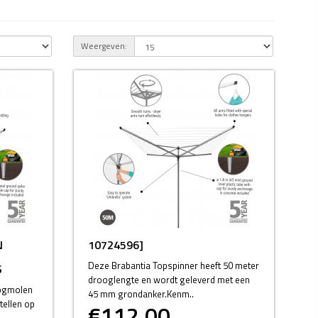
Weergeven:
N
10724596]
Deze Brabantia Topspinner heeft 50 meter
S
drooglengte en wordt geleverd met een
oogmolen
45 mm grondanker.Kenm..
tellen op
€112,00