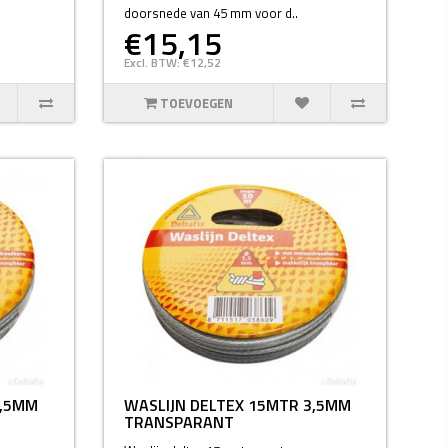
doorsnede van 45 mm voor d..
€15,15
Excl. BTW: €12,52
TOEVOEGEN
3,5MM
WASLIJN DELTEX 15MTR 3,5MM
TRANSPARANT