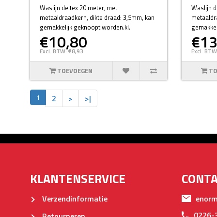
Waslijn deltex 20 meter, met
Waslijn d
metaaldraadkern, dikte draad: 3,5mm, kan
metaaldra
gemakkelijk geknoopt worden.kl..
gemakkel
€10,80
€13
Excl. BTW: €8,93
Excl. BTW
TOEVOEGEN
TO
1
2
>
>|
KLANTENSERVICE
CONT
Verzendinformatie
enorm
0226-
Retourneren