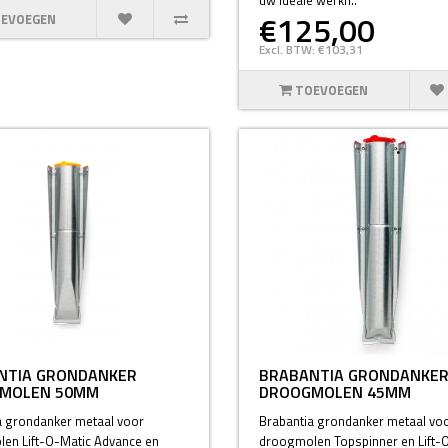
€125,00
EVOEGEN
Excl. BTW: €103,31
TOEVOEGEN
NTIA GRONDANKER
BRABANTIA GRONDANKE
MOLEN 50MM
DROOGMOLEN 45MM
a grondanker metaal voor
Brabantia grondanker metaal vo
en Lift-O-Matic Advance en
droogmolen Topspinner en Lift-O