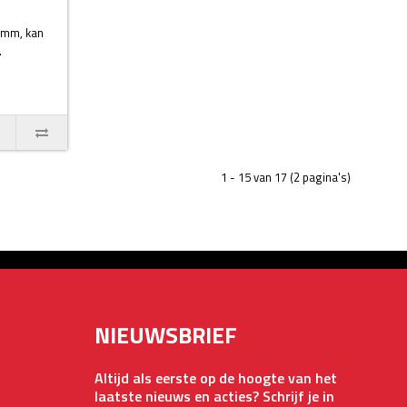
,5mm, kan
.
1 - 15 van 17 (2 pagina's)
NIEUWSBRIEF
Altijd als eerste op de hoogte van het
laatste nieuws en acties? Schrijf je in