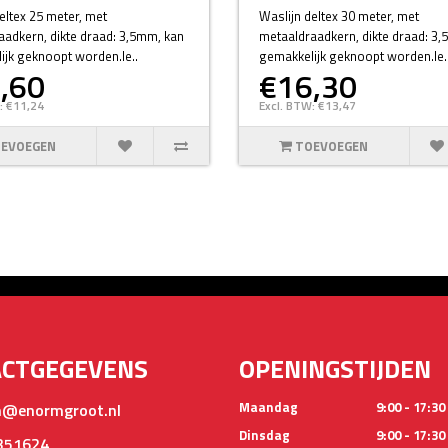
eltex 25 meter, met
Waslijn deltex 30 meter, met
adkern, dikte draad: 3,5mm, kan
metaaldraadkern, dikte draad: 3
ijk geknoopt worden.le..
gemakkelijk geknoopt worden.le.
,60
€16,30
: €11,24
Excl. BTW: €13,47
EVOEGEN
TOEVOEGEN
ACTGEGEVENS
OPENINGSTIJDEN
Maandag
9:00 - 17:30
@enormgroot.nl
Dinsdag
9:00 - 17:30
351624