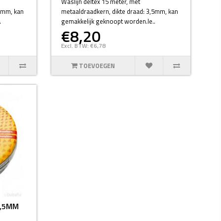
Waslijn deltex 15 meter, met
,5mm, kan
metaaldraadkern, dikte draad: 3,5mm, kan
.
gemakkelijk geknoopt worden.le..
€8,20
Excl. BTW: €6,78
TOEVOEGEN
3,5MM