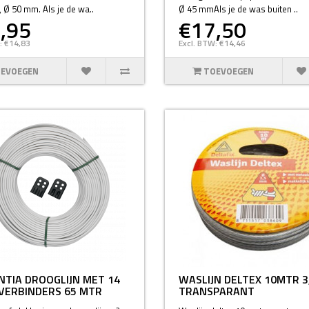
, Ø 50 mm. Als je de wa..
Ø 45 mmAls je de was buiten ..
,95
€17,50
: €14,83
Excl. BTW: €14,46
EVOEGEN
TOEVOEGEN
TIA DROOGLIJN MET 14
WASLIJN DELTEX 10MTR 
VERBINDERS 65 MTR
TRANSPARANT