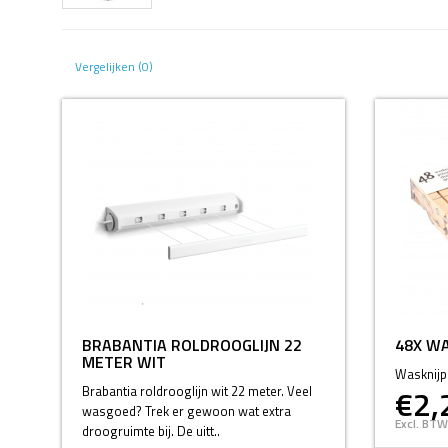
Vergelijken (0)
BRABANTIA ROLDROOGLIJN 22
48X WA
METER WIT
Wasknijpe
€2,
Brabantia roldrooglijn wit 22 meter. Veel
wasgoed? Trek er gewoon wat extra
Excl. BTW
droogruimte bij. De uitt..