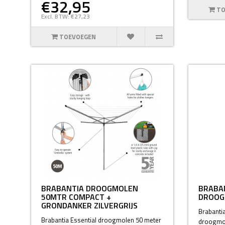
€32,95
TO
Excl. BTW: €27,23
TOEVOEGEN
BRABANTIA DROOGMOLEN
BRABA
50MTR COMPACT +
DROOG
GRONDANKER ZILVERGRIJS
Brabanti
Brabantia Essential droogmolen 50 meter
droogmol