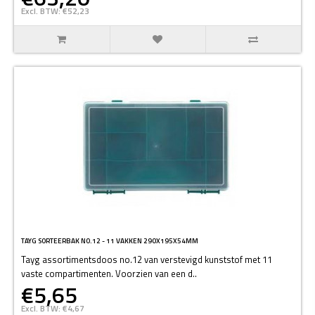
Excl. BTW: €52,23
TAYG SORTEERBAK NO.12 - 11 VAKKEN 290X195X54MM
Tayg assortimentsdoos no.12 van verstevigd kunststof met 11
vaste compartimenten. Voorzien van een d..
€5,65
Excl. BTW: €4,67