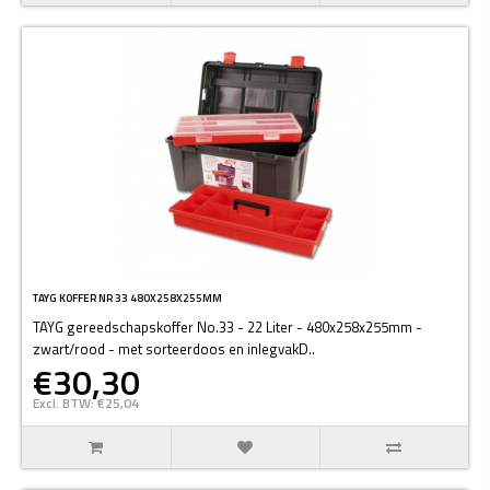
TAYG KOFFER NR 33 480X258X255MM
TAYG gereedschapskoffer No.33 - 22 Liter - 480x258x255mm -
zwart/rood - met sorteerdoos en inlegvakD..
€30,30
Excl. BTW: €25,04