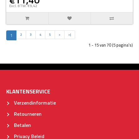
Excl. BTW: €9,42
1
2
3
4
5
>
>|
1 - 15 van 70 (5 pagina's)
KLANTENSERVICE
Verzendinformatie
Retourneren
Betalen
Privacy Beleid