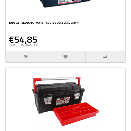
TAYG GEREEDSCHAPKOFFER 600-E 600X305X295MM
..
€54,85
Excl. BTW: €45,33