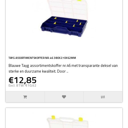
TAYG ASSORTIMENTSKOFFER NR.46 380X270X62MM
Blauwe Tayg assortimentskoffer nr.46 met transparante deksel van
sterke en duurzame kwaliteit. Door ..
€12,85
Excl. BTW: €10,62