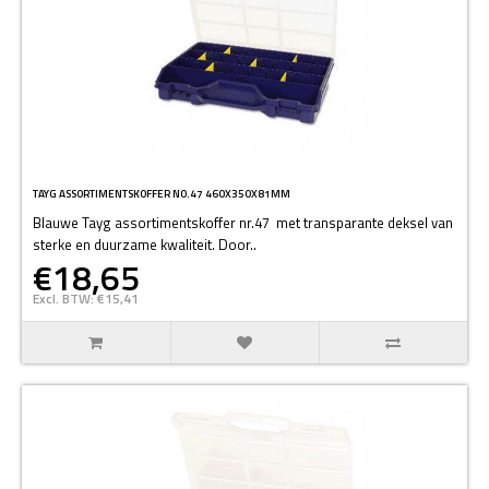
TAYG ASSORTIMENTSKOFFER NO.47 460X350X81MM
Blauwe Tayg assortimentskoffer nr.47 met transparante deksel van
sterke en duurzame kwaliteit. Door..
€18,65
Excl. BTW: €15,41