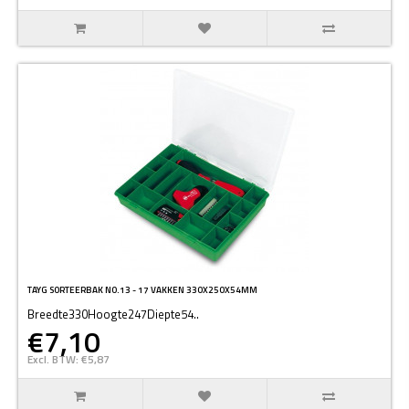
TAYG SORTEERBAK NO.13 - 17 VAKKEN 330X250X54MM
Breedte330Hoogte247Diepte54..
€7,10
Excl. BTW: €5,87