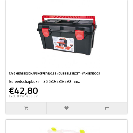
TAYG GEREEDSCHAPSKOFFER N0.35 +DUBBELE INZET +VAKKENDOOS
Gereedschapbox nr. 35 580x285x290 mm..
€42,80
Excl. BTW: €35,37