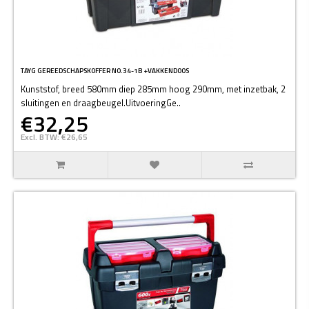
TAYG GEREEDSCHAPSKOFFER N0.34-1B +VAKKENDOOS
Kunststof, breed 580mm diep 285mm hoog 290mm, met inzetbak, 2
sluitingen en draagbeugel.UitvoeringGe..
€32,25
Excl. BTW: €26,65