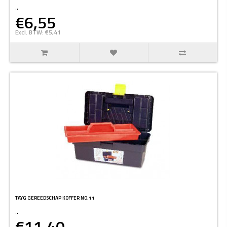
..
€6,55
Excl. BTW: €5,41
TAYG GEREEDSCHAP KOFFER NO.11
..
€11,40