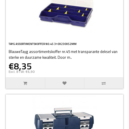
TAYG ASSORTIMENTSKOFFER N0.45 310X230X52MM
BlauweTayg assortimentskoffer nr.45 met transparante deksel van
sterke en duurzame kwaliteit. Door m..
€8,35
Excl. BTW: €6,90