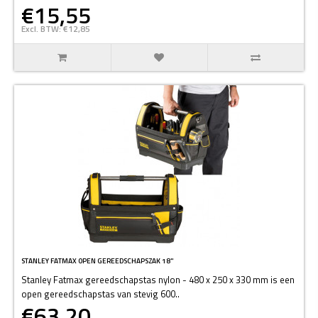
€15,55
Excl. BTW: €12,85
STANLEY FATMAX OPEN GEREEDSCHAPSZAK 18"
Stanley Fatmax gereedschapstas nylon - 480 x 250 x 330 mm is een
open gereedschapstas van stevig 600..
€63,20