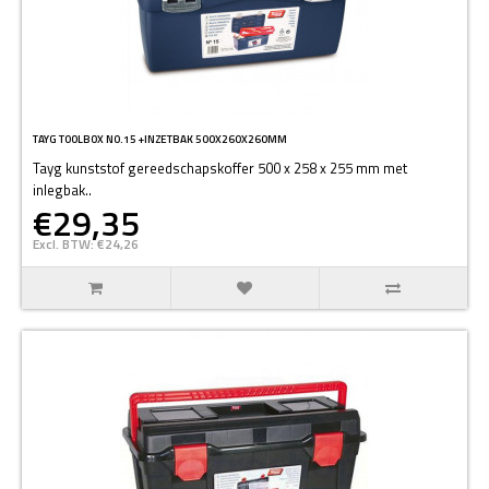
TAYG TOOLBOX NO.15 +INZETBAK 500X260X260MM
Tayg kunststof gereedschapskoffer 500 x 258 x 255 mm met
inlegbak..
€29,35
Excl. BTW: €24,26